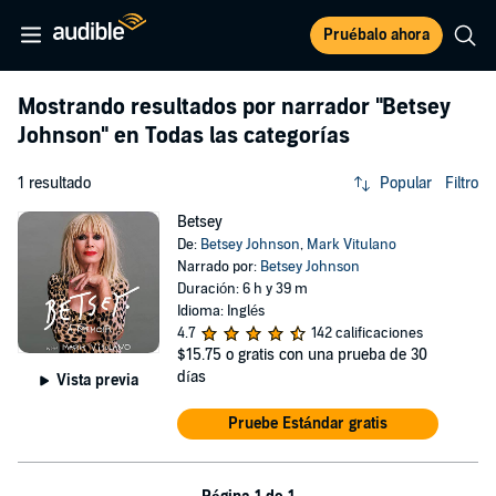
Pruébalo ahora
Mostrando resultados por narrador
"Betsey
Johnson"
en Todas las categorías
1 resultado
Popular
Filtro
Betsey
De:
Betsey Johnson
,
Mark Vitulano
Narrado por:
Betsey Johnson
Duración: 6 h y 39 m
Idioma: Inglés
4.7
142 calificaciones
$15.75
o gratis con una prueba de 30
días
Vista previa
Pruebe Estándar gratis