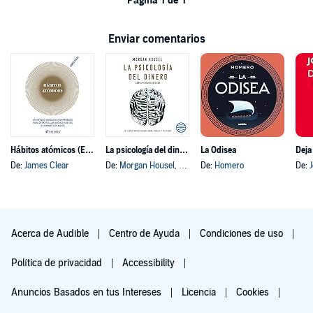
Página 1 de 1
Enviar comentarios
Hábitos atómicos (Español neutro)
La psicología del dinero
La Odisea
Deja
De:
James Clear
De:
Morgan Housel
, y otros
De:
Homero
De:
Acerca de Audible
Centro de Ayuda
Condiciones de uso
Política de privacidad
Accessibility
Anuncios Basados en tus Intereses
Licencia
Cookies