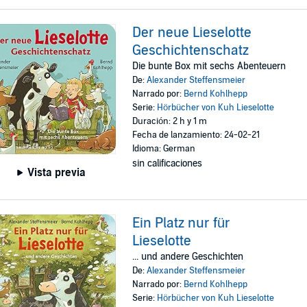
Der neue Lieselotte
Geschichtenschatz
Die bunte Box mit sechs Abenteuern
De:
Alexander Steffensmeier
Narrado por:
Bernd Kohlhepp
Serie:
Hörbücher von Kuh Lieselotte
Duración: 2 h y 1 m
Fecha de lanzamiento: 24-02-21
Idioma: German
sin calificaciones
Vista previa
Ein Platz nur für
Lieselotte
... und andere Geschichten
De:
Alexander Steffensmeier
Narrado por:
Bernd Kohlhepp
Serie:
Hörbücher von Kuh Lieselotte