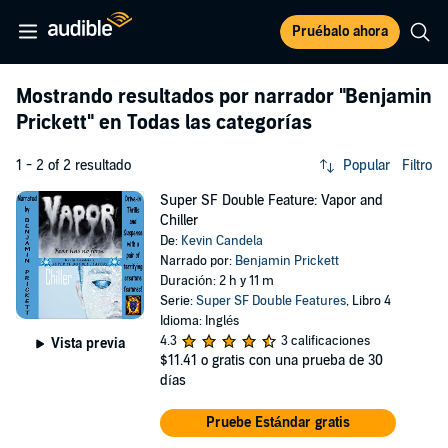
Pruébalo ahora
Mostrando resultados por narrador
"Benjamin
Prickett"
en Todas las categorías
1 - 2 of 2 resultado
Popular
Filtro
Super SF Double Feature: Vapor and
Chiller
De:
Kevin Candela
Narrado por:
Benjamin Prickett
Duración: 2 h y 11 m
Serie:
Super SF Double Features
, Libro 4
Idioma: Inglés
4.3
3 calificaciones
Vista previa
$11.41
o gratis con una prueba de 30
días
Pruebe Estándar gratis