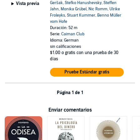
Geršak
,
Stefko Hanushevsky
,
Steffen
Vista previa
Jahn
,
Monika Grübel
,
Nic Romm
,
Ulrike
Froleyks
,
Stuart Kummer
,
Benno Müller
vom Hofe
Duración: 52 m
Serie:
Caiman Club
Idioma: German
sin calificaciones
$1.00
o gratis con una prueba de 30
días
Pruebe Estándar gratis
Página 1 de 1
Enviar comentarios