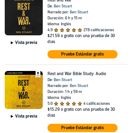
Rest and War
De:
Ben Stuart
Narrado por:
Ben Stuart
Duración: 6 h y 15 m
Idioma: Inglés
4.9
278 calificaciones
$21.59
o gratis con una prueba de 30
días
Vista previa
Pruebe Estándar gratis
Rest and War Bible Study: Audio
De:
Ben Stuart
Narrado por:
Ben Stuart
Duración: 1 h y 59 m
Idioma: Inglés
5.0
4 calificaciones
$15.29
o gratis con una prueba de 30
días
Vista previa
Pruebe Estándar gratis