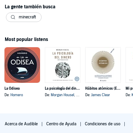
La gente también busca
minecraft
Most popular listens
La Odisea
La psicología del dinero
Hábitos atómicos (Español neutro)
Mi p
De:
Homero
De:
Morgan Housel
, y otros
De:
James Clear
De:
Acerca de Audible
Centro de Ayuda
Condiciones de uso