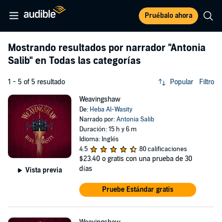
Pruébalo ahora
Mostrando resultados por narrador
"Antonia
Salib"
en Todas las categorías
1 - 5 of 5 resultado
Popular
Filtro
Weavingshaw
De:
Heba Al-Wasity
Narrado por:
Antonia Salib
Duración: 15 h y 6 m
Idioma: Inglés
4.5
80 calificaciones
$23.40
o gratis con una prueba de 30
días
Vista previa
Pruebe Estándar gratis