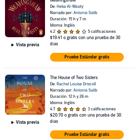
Weavingshaw
De:
Heba Al-Wasity
Narrado por:
Antonia Salib
Duración: 15 h y 7 m
Idioma: Inglés
4.2
5 calificaciones
$19.41
o gratis con una prueba de 30
días
Vista previa
Pruebe Estándar gratis
The House of Two Sisters
De:
Rachel Louise Driscoll
Narrado por:
Antonia Salib
Duración: 12 h y 26 m
Idioma: Inglés
4.7
3 calificaciones
$20.70
o gratis con una prueba de 30
días
Vista previa
Pruebe Estándar gratis