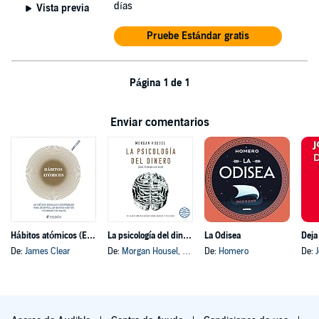
días
Vista previa
Pruebe Estándar gratis
Página 1 de 1
Enviar comentarios
Hábitos atómicos (Español neutro)
La psicología del dinero
La Odisea
Deja
De:
James Clear
De:
Morgan Housel
, y otros
De:
Homero
De: