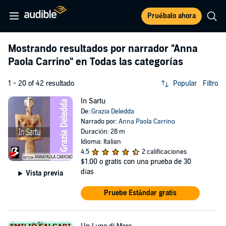
Pruébalo ahora
Mostrando resultados por narrador
"Anna
Paola Carrino"
en Todas las categorías
1 - 20 of 42 resultado
Popular
Filtro
In Sartu
De:
Grazia Deledda
Narrado por:
Anna Paola Carrino
Duración: 28 m
Idioma: Italian
4.5
2 calificaciones
$1.00
o gratis con una prueba de 30
días
Vista previa
Pruebe Estándar gratis