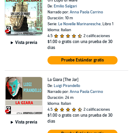
Un Lupo di Mare
De:
Emilio Salgari
Narrado por:
Anna Paola Carrino
Duración: 10 m
Serie:
Le Novelle Marinaresche
, Libro 1
Idioma: Italian
4.5
2 calificaciones
$1.00
o gratis con una prueba de 30
Vista previa
días
Pruebe Estándar gratis
La Giara [The Jar]
De:
Luigi Pirandello
Narrado por:
Anna Paola Carrino
Duración: 24 m
Idioma: Italian
4.5
2 calificaciones
$1.00
o gratis con una prueba de 30
días
Vista previa