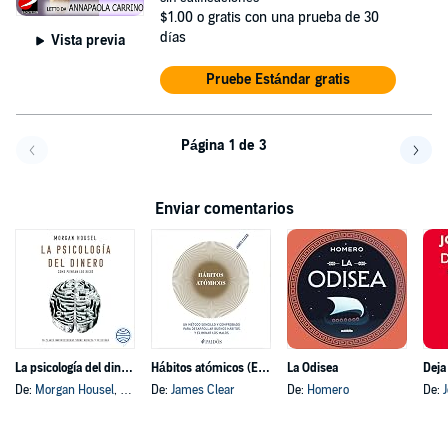
$1.00
o gratis con una prueba de 30
días
Vista previa
Pruebe Estándar gratis
Página 1 de 3
Volver a la página anterior
Avanz
Enviar comentarios
La psicología del dinero
Hábitos atómicos (Español neutro)
La Odisea
Deja
De:
Morgan Housel
, y otros
De:
James Clear
De:
Homero
De: