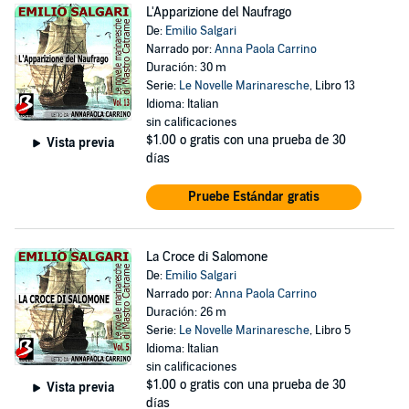
L'Apparizione del Naufrago
De:
Emilio Salgari
Narrado por:
Anna Paola Carrino
Duración: 30 m
Serie:
Le Novelle Marinaresche
, Libro 13
Idioma: Italian
sin calificaciones
$1.00
o gratis con una prueba de 30
Vista previa
días
Pruebe Estándar gratis
La Croce di Salomone
De:
Emilio Salgari
Narrado por:
Anna Paola Carrino
Duración: 26 m
Serie:
Le Novelle Marinaresche
, Libro 5
Idioma: Italian
sin calificaciones
$1.00
o gratis con una prueba de 30
Vista previa
días