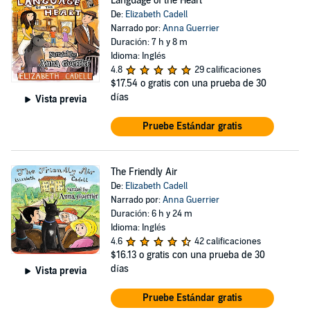
Language of the Heart
De:
Elizabeth Cadell
Narrado por:
Anna Guerrier
Duración: 7 h y 8 m
Idioma: Inglés
4.8
29 calificaciones
$17.54
o gratis con una prueba de 30
días
Vista previa
Pruebe Estándar gratis
The Friendly Air
De:
Elizabeth Cadell
Narrado por:
Anna Guerrier
Duración: 6 h y 24 m
Idioma: Inglés
4.6
42 calificaciones
$16.13
o gratis con una prueba de 30
días
Vista previa
Pruebe Estándar gratis