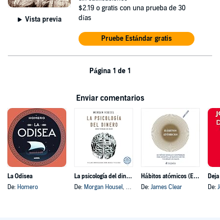
$2.19
o gratis con una prueba de 30
días
Vista previa
Pruebe Estándar gratis
Página 1 de 1
Enviar comentarios
La Odisea
La psicología del dinero
Hábitos atómicos (Español neutro)
Deja
De:
Homero
De:
Morgan Housel
, y otros
De:
James Clear
De: