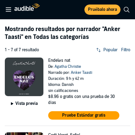
Pruébalo ahora
Mostrando resultados por narrador
"Anker
Taasti"
en Todas las categorías
1 - 7 of 7 resultado
Popular
Filtro
Endeløs nat
De:
Agatha Christie
Narrado por:
Anker Taasti
Duración: 9 h y 42 m
Idioma: Danish
sin calificaciones
$8.96
o gratis con una prueba de 30
días
Vista previa
Pruebe Estándar gratis