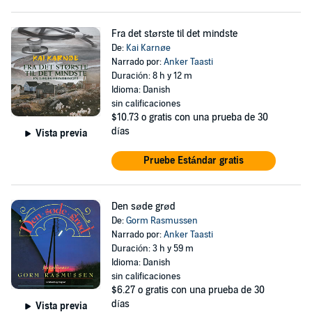
Fra det største til det mindste
De:
Kai Karnøe
Narrado por:
Anker Taasti
Duración: 8 h y 12 m
Idioma: Danish
sin calificaciones
$10.73
o gratis con una prueba de 30
días
Vista previa
Pruebe Estándar gratis
Den søde grød
De:
Gorm Rasmussen
Narrado por:
Anker Taasti
Duración: 3 h y 59 m
Idioma: Danish
sin calificaciones
$6.27
o gratis con una prueba de 30
días
Vista previa