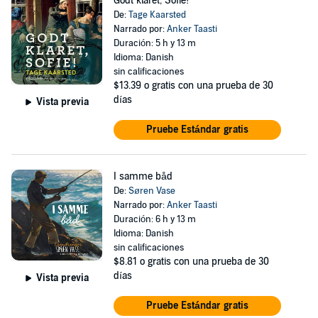
Godt klaret, Sofie!
De:
Tage Kaarsted
Narrado por:
Anker Taasti
Duración: 5 h y 13 m
Idioma: Danish
sin calificaciones
$13.39
o gratis con una prueba de 30
días
Vista previa
Pruebe Estándar gratis
I samme båd
De:
Søren Vase
Narrado por:
Anker Taasti
Duración: 6 h y 13 m
Idioma: Danish
sin calificaciones
$8.81
o gratis con una prueba de 30
días
Vista previa
Pruebe Estándar gratis