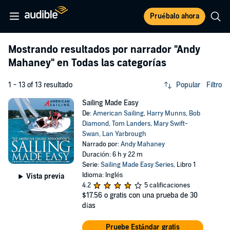
Pruébalo ahora
Mostrando resultados por narrador
"Andy
Mahaney"
en Todas las categorías
1 - 13 of 13 resultado
Popular
Filtro
Sailing Made Easy
De:
American Sailing
,
Harry Munns
,
Bob
Diamond
,
Tom Landers
,
Mary Swift-
Swan
,
Lan Yarbrough
Narrado por:
Andy Mahaney
Duración: 6 h y 22 m
Serie:
Sailing Made Easy Series
, Libro 1
Idioma: Inglés
Vista previa
4.2
5 calificaciones
$17.56
o gratis con una prueba de 30
días
Pruebe Estándar gratis