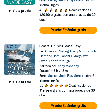
Serie:
Sailing Made Easy Series
, Libro 3
Idioma: Inglés
4.8
4 calificaciones
Vista previa
$20.90
o gratis con una prueba de 30
días
Pruebe Estándar gratis
Coastal Cruising Made Easy
De:
American Sailing
,
Harry Munns
,
Bob
Diamond
,
Tom Landers
,
Mary Swift-
Swan
,
Lan Yarbrough
Narrado por:
Andy Mahaney
Duración: 8 h y 18 m
Serie:
Sailing Made Easy Series
, Libro 2
Idioma: Inglés
Vista previa
5.0
2 calificaciones
$19.34
o gratis con una prueba de 30
días
Pruebe Estándar gratis