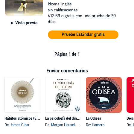
Idioma: Inglés
sin calificaciones
$12.69
o gratis con una prueba de 30
días
Vista previa
Pruebe Estándar gratis
Página 1 de 1
Enviar comentarios
Hábitos atómicos (Español neutro)
La psicología del dinero
La Odisea
Deja
De:
James Clear
De:
Morgan Housel
, y otros
De:
Homero
De: