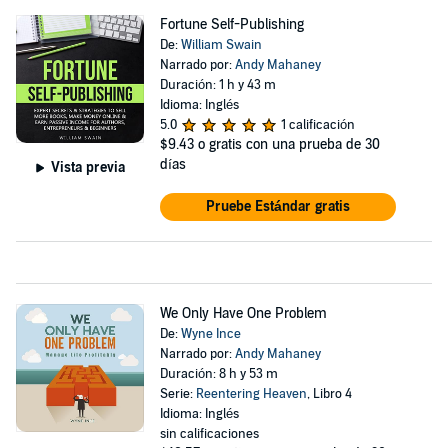
Fortune Self-Publishing
De:
William Swain
Narrado por:
Andy Mahaney
Duración: 1 h y 43 m
Idioma: Inglés
5.0
1 calificación
$9.43
o gratis con una prueba de 30
días
Vista previa
Pruebe Estándar gratis
We Only Have One Problem
De:
Wyne Ince
Narrado por:
Andy Mahaney
Duración: 8 h y 53 m
Serie:
Reentering Heaven
, Libro 4
Idioma: Inglés
sin calificaciones