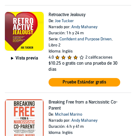
Retroactive Jealousy
De:
Joe Tucker
Narrado por:
Andy Mahaney
Duración: 1 h y 24 m
Serie:
Confident and Purpose Driven
,
Libro 2
Idioma: Inglés
4.0
2 calificaciones
Vista previa
$10.25
o gratis con una prueba de 30
días
Pruebe Estándar gratis
Breaking Free from a Narcissistic Co-
Parent
De:
Michael Marino
Narrado por:
Andy Mahaney
Duración: 4 h y 41 m
Idioma: Inglés