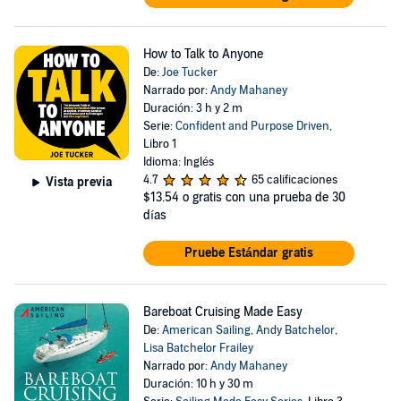
How to Talk to Anyone
De:
Joe Tucker
Narrado por:
Andy Mahaney
Duración: 3 h y 2 m
Serie:
Confident and Purpose Driven
,
Libro 1
Idioma: Inglés
4.7
65 calificaciones
Vista previa
$13.54
o gratis con una prueba de 30
días
Pruebe Estándar gratis
Bareboat Cruising Made Easy
De:
American Sailing
,
Andy Batchelor
,
Lisa Batchelor Frailey
Narrado por:
Andy Mahaney
Duración: 10 h y 30 m