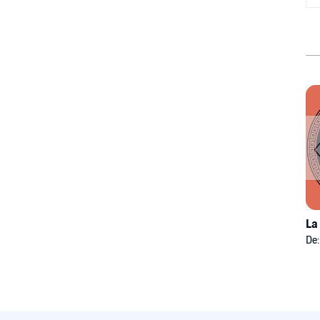
La
De