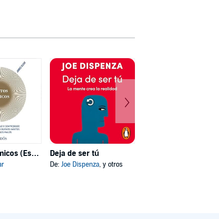
Hábitos atómicos (Español neutro)
Deja de ser tú
Mi psicóloga me dijo
ar
De:
Joe Dispenza
, y otros
De:
Katherine Hoyer
, y otros