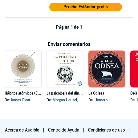
Pruebe Estándar gratis
Página 1 de 1
Enviar comentarios
Hábitos atómicos (Español neutro)
La psicología del dinero
La Odisea
Deja
De:
James Clear
De:
Morgan Housel
, y otros
De:
Homero
De:
Acerca de Audible
Centro de Ayuda
Condiciones de uso