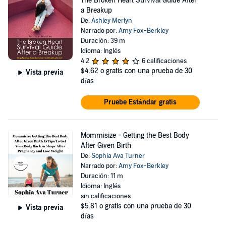
The Broken Heart Survival Guide After
a Breakup
De:
Ashley Merlyn
Narrado por:
Amy Fox-Berkley
Duración: 39 m
Idioma: Inglés
4.2
6 calificaciones
$4.62
o gratis con una prueba de 30
Vista previa
días
Pruebe Estándar gratis
Mommisize - Getting the Best Body
After Given Birth
De:
Sophia Ava Turner
Narrado por:
Amy Fox-Berkley
Duración: 11 m
Idioma: Inglés
sin calificaciones
$5.81
o gratis con una prueba de 30
Vista previa
días