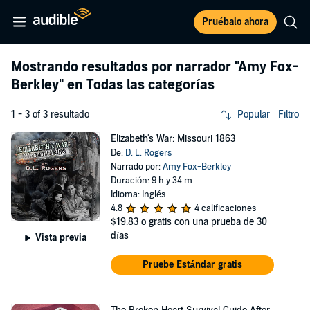
Pruébalo ahora
Mostrando resultados por narrador
"Amy Fox-
Berkley"
en Todas las categorías
1 - 3 of 3 resultado
Popular
Filtro
Elizabeth's War: Missouri 1863
De:
D. L. Rogers
Narrado por:
Amy Fox-Berkley
Duración: 9 h y 34 m
Idioma: Inglés
4.8
4 calificaciones
$19.83
o gratis con una prueba de 30
días
Vista previa
Pruebe Estándar gratis