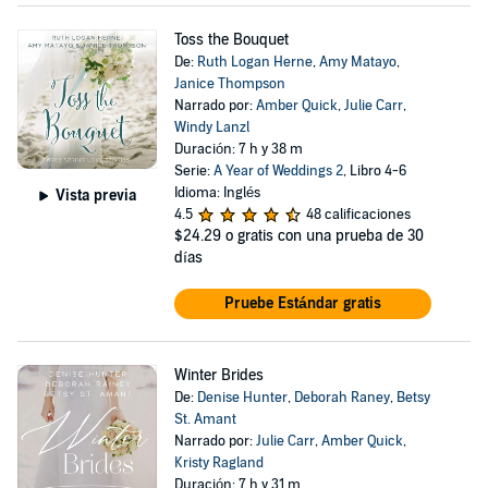
Toss the Bouquet
De:
Ruth Logan Herne
,
Amy Matayo
,
Janice Thompson
Narrado por:
Amber Quick
,
Julie Carr
,
Windy Lanzl
Duración: 7 h y 38 m
Serie:
A Year of Weddings 2
, Libro 4-6
Idioma: Inglés
Vista previa
4.5
48 calificaciones
$24.29
o gratis con una prueba de 30
días
Pruebe Estándar gratis
Winter Brides
De:
Denise Hunter
,
Deborah Raney
,
Betsy
St. Amant
Narrado por:
Julie Carr
,
Amber Quick
,
Kristy Ragland
Duración: 7 h y 31 m