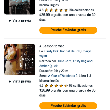
Duración: 9 h y 14 m
Idioma: Inglés
4.8
154 calificaciones
$26.99
o gratis con una prueba de 30
días
Vista previa
Pruebe Estándar gratis
A Season to Wed
De:
Cindy Kirk
,
Rachel Hauck
,
Cheryl
Wyatt
Narrado por:
Julie Carr
,
Kristy Ragland
,
Amber Quick
Duración: 9 h y 22 m
Serie:
A Year of Weddings 2
, Libro 1-3
Idioma: Inglés
Vista previa
4.3
98 calificaciones
$26.99
o gratis con una prueba de 30
días
Pruebe Estándar gratis