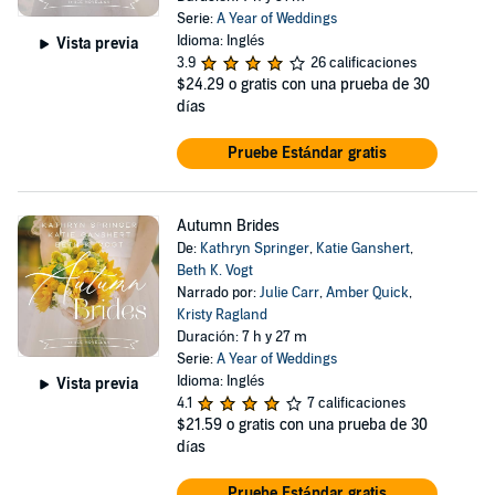
Serie:
A Year of Weddings
Idioma: Inglés
Vista previa
3.9
26 calificaciones
$24.29
o gratis con una prueba de 30
días
Pruebe Estándar gratis
Autumn Brides
De:
Kathryn Springer
,
Katie Ganshert
,
Beth K. Vogt
Narrado por:
Julie Carr
,
Amber Quick
,
Kristy Ragland
Duración: 7 h y 27 m
Serie:
A Year of Weddings
Idioma: Inglés
Vista previa
4.1
7 calificaciones
$21.59
o gratis con una prueba de 30
días
Pruebe Estándar gratis