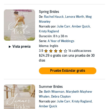
Spring Brides
De:
Rachel Hauck
,
Lenora Worth
,
Meg
Moseley
Narrado por:
Julie Carr
,
Amber Quick
,
Kristy Ragland
Duración: 8 h y 38 m
Serie:
A Year of Weddings
Idioma: Inglés
Vista previa
3.9
14 calificaciones
$24.29
o gratis con una prueba de 30
días
Pruebe Estándar gratis
Summer Brides
De:
Beth Wiseman
,
Marybeth Mayhew
Whalen
,
Debra Clopton
Narrado por:
Julie Carr
,
Kristy Ragland
,
Amber Quick