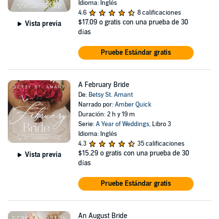
Idioma: Inglés
4.6
8 calificaciones
$17.09
o gratis con una prueba de 30
Vista previa
días
Pruebe Estándar gratis
A February Bride
De:
Betsy St. Amant
Narrado por:
Amber Quick
Duración: 2 h y 19 m
Serie:
A Year of Weddings
, Libro 3
Idioma: Inglés
4.3
35 calificaciones
$15.29
o gratis con una prueba de 30
Vista previa
días
Pruebe Estándar gratis
An August Bride