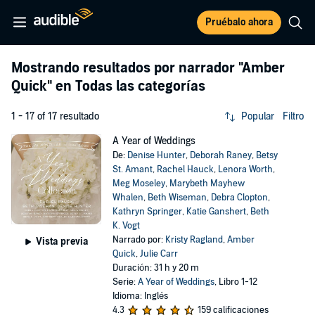
Pruébalo ahora
Mostrando resultados por narrador
"Amber
Quick"
en Todas las categorías
1 - 17 of 17 resultado
Popular
Filtro
A Year of Weddings
De:
Denise Hunter
,
Deborah Raney
,
Betsy
St. Amant
,
Rachel Hauck
,
Lenora Worth
,
Meg Moseley
,
Marybeth Mayhew
Whalen
,
Beth Wiseman
,
Debra Clopton
,
Kathryn Springer
,
Katie Ganshert
,
Beth
K. Vogt
Narrado por:
Kristy Ragland
,
Amber
Vista previa
Quick
,
Julie Carr
Duración: 31 h y 20 m
Serie:
A Year of Weddings
, Libro 1-12
Idioma: Inglés
4.3
159 calificaciones