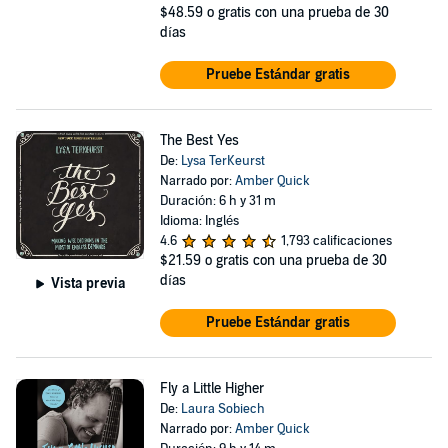
$48.59
o gratis con una prueba de 30
días
Pruebe Estándar gratis
The Best Yes
De:
Lysa TerKeurst
Narrado por:
Amber Quick
Duración: 6 h y 31 m
Idioma: Inglés
4.6
1,793 calificaciones
$21.59
o gratis con una prueba de 30
días
Vista previa
Pruebe Estándar gratis
Fly a Little Higher
De:
Laura Sobiech
Narrado por:
Amber Quick