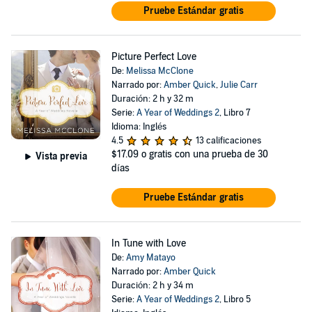
Pruebe Estándar gratis
Picture Perfect Love
De:
Melissa McClone
Narrado por:
Amber Quick
,
Julie Carr
Duración: 2 h y 32 m
Serie:
A Year of Weddings 2
, Libro 7
Idioma: Inglés
4.5
13 calificaciones
$17.09
o gratis con una prueba de 30
Vista previa
días
Pruebe Estándar gratis
In Tune with Love
De:
Amy Matayo
Narrado por:
Amber Quick
Duración: 2 h y 34 m
Serie:
A Year of Weddings 2
, Libro 5