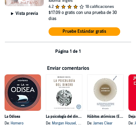
Idioma: Inglés
4.2
18 calificaciones
$17.09
o gratis con una prueba de 30
Vista previa
días
Pruebe Estándar gratis
Página 1 de 1
Enviar comentarios
La Odisea
La psicología del dinero
Hábitos atómicos (Español neutro)
Deja
De:
Homero
De:
Morgan Housel
, y otros
De:
James Clear
De: