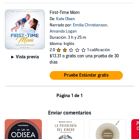
First-Time Mom
De:
Kate Olsen
Narrado por:
Emilia Christianson
,
Amanda Logan
Duración: 3 h y 25 m
Idioma: Inglés
2.0
1 calificación
$13.31
o gratis con una prueba de 30
Vista previa
días
Pruebe Estándar gratis
Página 1 de 1
Enviar comentarios