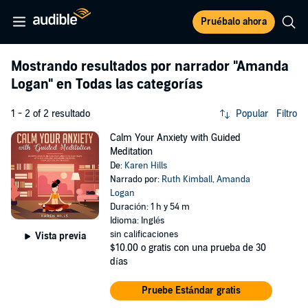
Pruébalo ahora
Mostrando resultados por narrador
"Amanda
Logan"
en Todas las categorías
1 - 2 of 2 resultado
Popular
Filtro
Calm Your Anxiety with Guided
Meditation
De:
Karen Hills
Narrado por:
Ruth Kimball
,
Amanda
Logan
Duración: 1 h y 54 m
Idioma: Inglés
sin calificaciones
Vista previa
$10.00
o gratis con una prueba de 30
días
Pruebe Estándar gratis