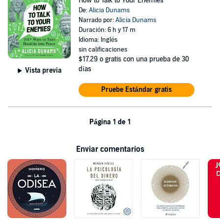
How to Talk to Your Enemies
De:
Alicia Dunams
Narrado por:
Alicia Dunams
Duración: 6 h y 17 m
Idioma: Inglés
sin calificaciones
$17.29
o gratis con una prueba de 30
días
Vista previa
Pruebe Estándar gratis
Página 1 de 1
Enviar comentarios