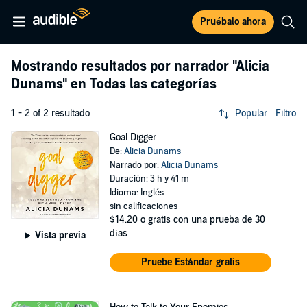
Pruébalo ahora
Mostrando resultados por narrador
"Alicia
Dunams"
en Todas las categorías
1 - 2 of 2 resultado
Popular
Filtro
Goal Digger
De:
Alicia Dunams
Narrado por:
Alicia Dunams
Duración: 3 h y 41 m
Idioma: Inglés
sin calificaciones
$14.20
o gratis con una prueba de 30
días
Vista previa
Pruebe Estándar gratis