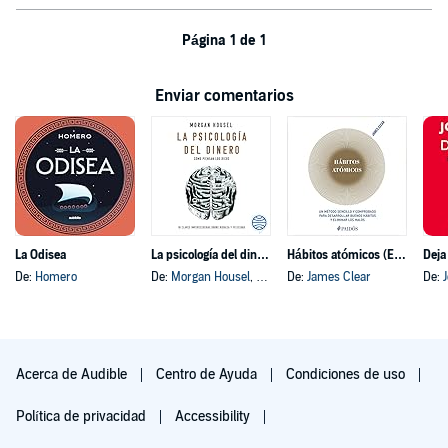
Página 1 de 1
Enviar comentarios
La Odisea
La psicología del dinero
Hábitos atómicos (Español neutro)
Deja
De:
Homero
De:
Morgan Housel
, y otros
De:
James Clear
De:
Acerca de Audible
Centro de Ayuda
Condiciones de uso
Política de privacidad
Accessibility