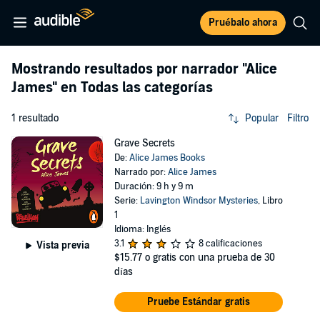
Pruébalo ahora
Mostrando resultados por narrador
"Alice
James"
en Todas las categorías
1 resultado
Popular
Filtro
Grave Secrets
De:
Alice James Books
Narrado por:
Alice James
Duración: 9 h y 9 m
Serie:
Lavington Windsor Mysteries
, Libro
1
Idioma: Inglés
3.1
8 calificaciones
Vista previa
$15.77
o gratis con una prueba de 30
días
Pruebe Estándar gratis