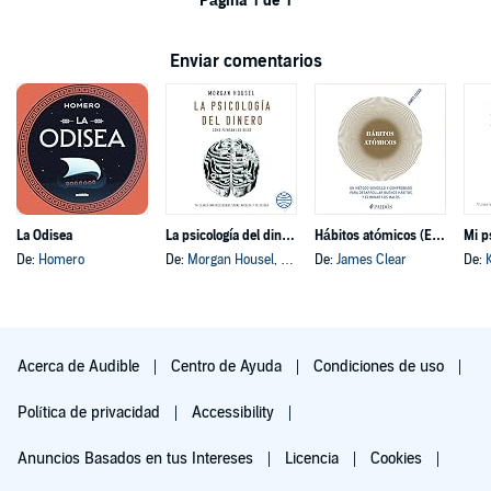
Página 1 de 1
Enviar comentarios
La Odisea
La psicología del dinero
Hábitos atómicos (Español neutro)
Mi p
De:
Homero
De:
Morgan Housel
, y otros
De:
James Clear
De:
Acerca de Audible
Centro de Ayuda
Condiciones de uso
Política de privacidad
Accessibility
Anuncios Basados en tus Intereses
Licencia
Cookies