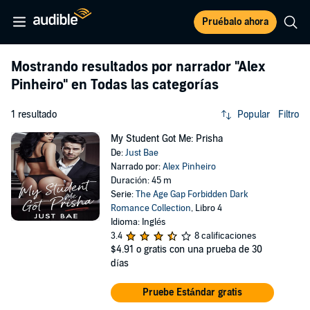
Pruébalo ahora
Mostrando resultados por narrador
"Alex
Pinheiro"
en Todas las categorías
1 resultado
Popular
Filtro
My Student Got Me: Prisha
De:
Just Bae
Narrado por:
Alex Pinheiro
Duración: 45 m
Serie:
The Age Gap Forbidden Dark
Romance Collection
, Libro 4
Idioma: Inglés
3.4
8 calificaciones
$4.91
o gratis con una prueba de 30
días
Pruebe Estándar gratis