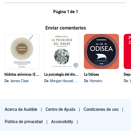
Página 1 de 1
Enviar comentarios
Hábitos atómicos (Español neutro)
La psicología del dinero
La Odisea
Deja
De:
James Clear
De:
Morgan Housel
, y otros
De:
Homero
De:
Acerca de Audible
Centro de Ayuda
Condiciones de uso
Política de privacidad
Accessibility