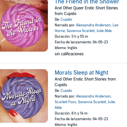
The Friend in the Shower
And Other Queer Erotic Short Stories
from Cupido
De:
Cupido
Narrado por:
Alessandra Anderson
,
Leo
Horne
,
Savanna Scarlett
,
Julie Able
Duración: 5 h y 55 m
Fecha de lanzamiento: 04-05-23
Idioma: Inglés
sin calificaciones
Morals Sleep at Night
And Other Erotic Short Stories from
Cupido
De:
Cupido
Narrado por:
Alessandra Anderson
,
Scarlett Foxx
,
Savanna Scarlett
,
Julie
Able
Duración: 8 h y 14 m
Fecha de lanzamiento: 04-05-23
Idioma: Inglés