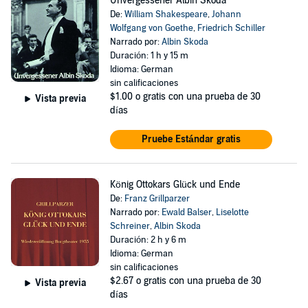
Unvergessener Albin Skoda
De:
William Shakespeare
,
Johann
Wolfgang von Goethe
,
Friedrich Schiller
Narrado por:
Albin Skoda
Duración: 1 h y 15 m
Idioma: German
sin calificaciones
$1.00
o gratis con una prueba de 30
Vista previa
días
Pruebe Estándar gratis
König Ottokars Glück und Ende
De:
Franz Grillparzer
Narrado por:
Ewald Balser
,
Liselotte
Schreiner
,
Albin Skoda
Duración: 2 h y 6 m
Idioma: German
sin calificaciones
$2.67
o gratis con una prueba de 30
Vista previa
días