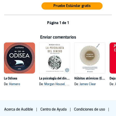
Pruebe Estándar gratis
Página 1 de 1
Enviar comentarios
La Odisea
La psicología del dinero
Hábitos atómicos (Español neutro)
Deja
De:
Homero
De:
Morgan Housel
, y otros
De:
James Clear
De:
Acerca de Audible
Centro de Ayuda
Condiciones de uso