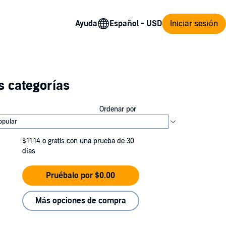
Ayuda
Iniciar sesión
s categorías
Ordenar por
$11.14
o gratis con una prueba de 30
días
Pruébalo por $0.00
Más opciones de compra