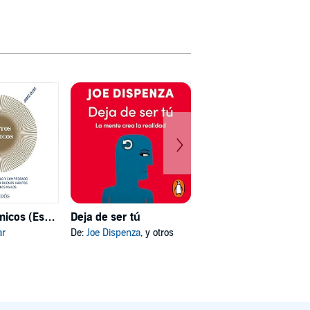
Hábitos atómicos (Español neutro)
Deja de ser tú
Mi psicóloga me dijo
ar
De:
Joe Dispenza
, y otros
De:
Katherine Hoyer
, y otros