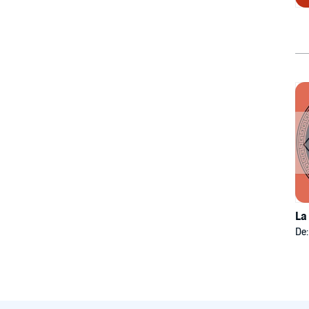
La
De