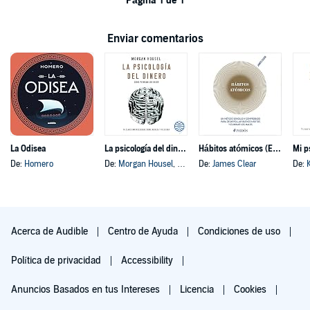
Página 1 de 1
Enviar comentarios
La Odisea
La psicología del dinero
Hábitos atómicos (Español neutro)
Mi p
De:
Homero
De:
Morgan Housel
, y otros
De:
James Clear
De:
Acerca de Audible
Centro de Ayuda
Condiciones de uso
Política de privacidad
Accessibility
Anuncios Basados en tus Intereses
Licencia
Cookies