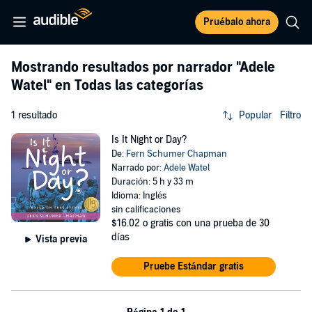
Pruébalo ahora
Mostrando resultados por narrador
"Adele
Watel"
en Todas las categorías
1 resultado
Popular
Filtro
Is It Night or Day?
De:
Fern Schumer Chapman
Narrado por:
Adele Watel
Duración: 5 h y 33 m
Idioma: Inglés
sin calificaciones
$16.02
o gratis con una prueba de 30
días
Vista previa
Pruebe Estándar gratis