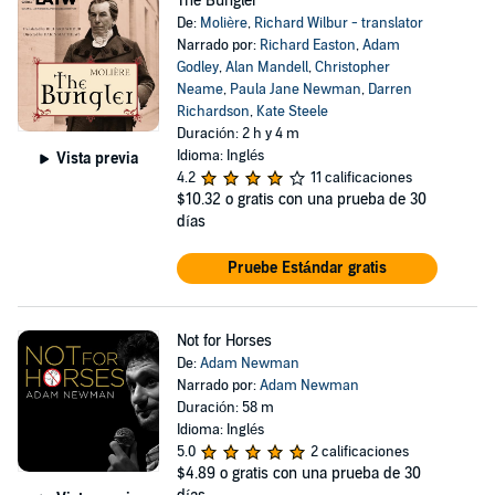
The Bungler
De:
Molière
,
Richard Wilbur - translator
Narrado por:
Richard Easton
,
Adam
Godley
,
Alan Mandell
,
Christopher
Neame
,
Paula Jane Newman
,
Darren
Richardson
,
Kate Steele
Duración: 2 h y 4 m
Idioma: Inglés
Vista previa
4.2
11 calificaciones
$10.32
o gratis con una prueba de 30
días
Pruebe Estándar gratis
Not for Horses
De:
Adam Newman
Narrado por:
Adam Newman
Duración: 58 m
Idioma: Inglés
5.0
2 calificaciones
$4.89
o gratis con una prueba de 30