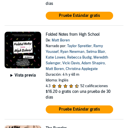
días
Pruebe Estándar gratis
Folded Notes from High School
De:
Matt Boren
Narrado por:
Taylor Spreitler
,
Ramy
Youssef
,
Ryan Newman
,
Selma Blair
,
Katie Lowes
,
Rebecca Budig
,
Meredith
Salenger
,
Vicki Davis
,
Adam Shapiro
,
Matt Boren
,
Christina Applegate
Duración: 4 h y 48 m
Vista previa
Idioma: Inglés
4.3
52 calificaciones
$16.20
o gratis con una prueba de 30
días
Pruebe Estándar gratis