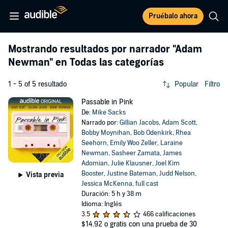
Pruébalo ahora
Mostrando resultados por narrador
"Adam
Newman"
en Todas las categorías
1 - 5 of 5 resultado
Popular
Filtro
Passable in Pink
De:
Mike Sacks
Narrado por:
Gillian Jacobs
,
Adam Scott
,
Bobby Moynihan
,
Bob Odenkirk
,
Rhea
Seehorn
,
Emily Woo Zeller
,
Laraine
Newman
,
Sasheer Zamata
,
James
Adomian
,
Julie Klausner
,
Joel Kim
Booster
,
Justine Bateman
,
Judd Nelson
,
Vista previa
Jessica McKenna
,
full cast
Duración: 5 h y 38 m
Idioma: Inglés
3.5
466 calificaciones
$14.92
o gratis con una prueba de 30