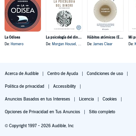
La Odisea
La psicología del dinero
Hábitos atómicos (Español neutro)
Mi p
De:
Homero
De:
Morgan Housel
, y otros
De:
James Clear
De:
Acerca de Audible
Centro de Ayuda
Condiciones de uso
Política de privacidad
Accessibility
Anuncios Basados en tus Intereses
Licencia
Cookies
Opciones de Privacidad en Tus Anuncios
Sitio completo
© Copyright 1997 - 2026 Audible, Inc