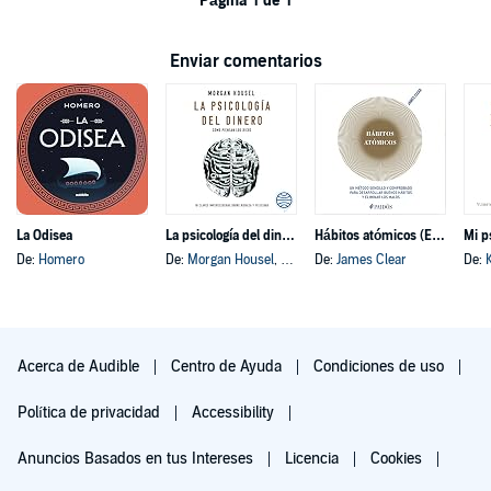
Página 1 de 1
Enviar comentarios
La Odisea
La psicología del dinero
Hábitos atómicos (Español neutro)
Mi p
De:
Homero
De:
Morgan Housel
, y otros
De:
James Clear
De:
Acerca de Audible
Centro de Ayuda
Condiciones de uso
Política de privacidad
Accessibility
Anuncios Basados en tus Intereses
Licencia
Cookies