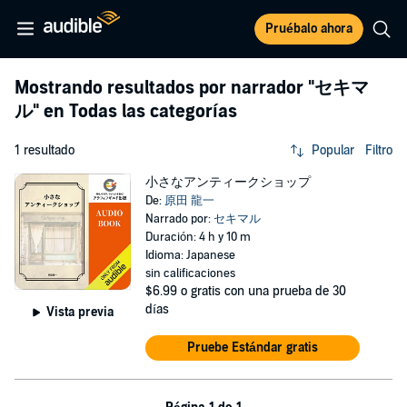
Pruébalo ahora
Mostrando resultados por narrador
"セキマ
ル"
en Todas las categorías
1 resultado
Popular
Filtro
小さなアンティークショップ
De:
原田 龍一
Narrado por:
セキマル
Duración: 4 h y 10 m
Idioma: Japanese
sin calificaciones
$6.99
o gratis con una prueba de 30
días
Vista previa
Pruebe Estándar gratis