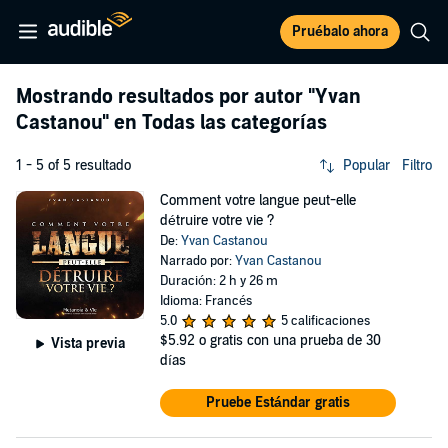
Pruébalo ahora
Mostrando resultados por autor
"Yvan
Castanou"
en Todas las categorías
1 - 5 of 5 resultado
Popular
Filtro
Comment votre langue peut-elle
détruire votre vie ?
De:
Yvan Castanou
Narrado por:
Yvan Castanou
Duración: 2 h y 26 m
Idioma: Francés
5.0
5 calificaciones
$5.92
o gratis con una prueba de 30
Vista previa
días
Pruebe Estándar gratis