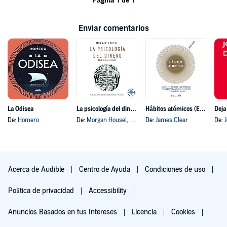
Página 1 de 1
Enviar comentarios
La Odisea
La psicología del dinero
Hábitos atómicos (Español neutro)
Deja
De:
Homero
De:
Morgan Housel
, y otros
De:
James Clear
De:
Acerca de Audible
Centro de Ayuda
Condiciones de uso
Política de privacidad
Accessibility
Anuncios Basados en tus Intereses
Licencia
Cookies