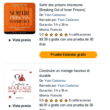
Sortir des prisons intérieures
[Breaking Out of Inner Prisons]
De:
Yvan Castanou
Narrado por:
Yvan Castanou
Duración: 5 h y 38 m
Idioma: Francés
5.0
4 calificaciones
$8.39
o gratis con una prueba de 30
Vista previa
días
Pruebe Estándar gratis
Construire un mariage heureux et
durable
De:
Yvan Castanou
Narrado por:
Yvan Castanou
Duración: 3 h y 18 m
Idioma: Francés
5.0
8 calificaciones
$6.91
o gratis con una prueba de 30
Vista previa