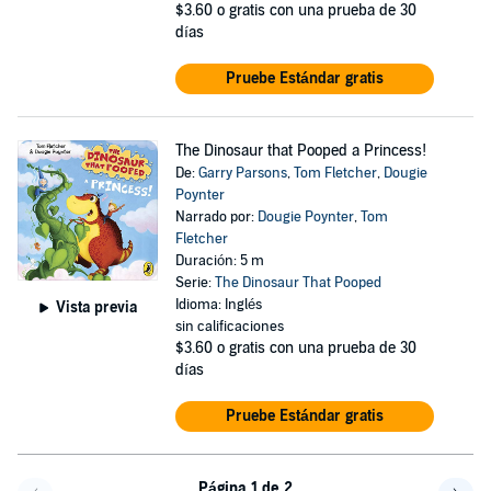
$3.60
o gratis con una prueba de 30
días
Pruebe Estándar gratis
The Dinosaur that Pooped a Princess!
De:
Garry Parsons
,
Tom Fletcher
,
Dougie
Poynter
Narrado por:
Dougie Poynter
,
Tom
Fletcher
Duración: 5 m
Serie:
The Dinosaur That Pooped
Idioma: Inglés
Vista previa
sin calificaciones
$3.60
o gratis con una prueba de 30
días
Pruebe Estándar gratis
Página 1 de 2