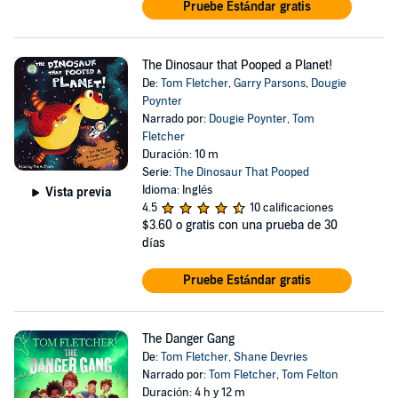
Pruebe Estándar gratis
The Dinosaur that Pooped a Planet!
De:
Tom Fletcher
,
Garry Parsons
,
Dougie
Poynter
Narrado por:
Dougie Poynter
,
Tom
Fletcher
Duración: 10 m
Serie:
The Dinosaur That Pooped
Idioma: Inglés
Vista previa
4.5
10 calificaciones
$3.60
o gratis con una prueba de 30
días
Pruebe Estándar gratis
The Danger Gang
De:
Tom Fletcher
,
Shane Devries
Narrado por:
Tom Fletcher
,
Tom Felton
Duración: 4 h y 12 m