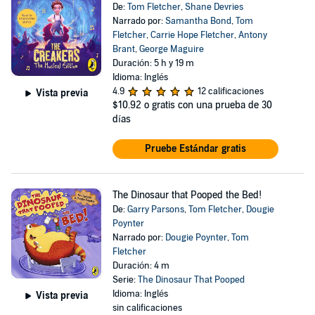
De:
Tom Fletcher
,
Shane Devries
Narrado por:
Samantha Bond
,
Tom
Fletcher
,
Carrie Hope Fletcher
,
Antony
Brant
,
George Maguire
Duración: 5 h y 19 m
Idioma: Inglés
4.9
12 calificaciones
Vista previa
$10.92
o gratis con una prueba de 30
días
Pruebe Estándar gratis
The Dinosaur that Pooped the Bed!
De:
Garry Parsons
,
Tom Fletcher
,
Dougie
Poynter
Narrado por:
Dougie Poynter
,
Tom
Fletcher
Duración: 4 m
Serie:
The Dinosaur That Pooped
Idioma: Inglés
Vista previa
sin calificaciones