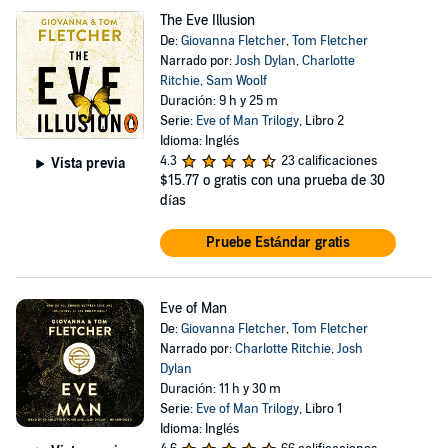
The Eve Illusion
De:
Giovanna Fletcher
,
Tom Fletcher
Narrado por:
Josh Dylan
,
Charlotte
Ritchie
,
Sam Woolf
Duración: 9 h y 25 m
Serie:
Eve of Man Trilogy
, Libro 2
Idioma: Inglés
4.3
23 calificaciones
Vista previa
$15.77
o gratis con una prueba de 30
días
Pruebe Estándar gratis
Eve of Man
De:
Giovanna Fletcher
,
Tom Fletcher
Narrado por:
Charlotte Ritchie
,
Josh
Dylan
Duración: 11 h y 30 m
Serie:
Eve of Man Trilogy
, Libro 1
Idioma: Inglés