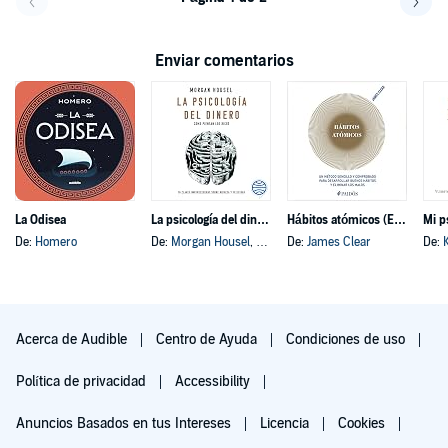
Volver a la página anterior
Avanz
Enviar comentarios
La Odisea
La psicología del dinero
Hábitos atómicos (Español neutro)
Mi p
De:
Homero
De:
Morgan Housel
, y otros
De:
James Clear
De:
Acerca de Audible
Centro de Ayuda
Condiciones de uso
Política de privacidad
Accessibility
Anuncios Basados en tus Intereses
Licencia
Cookies