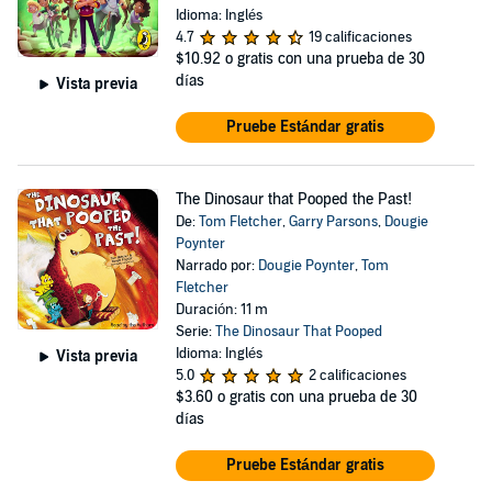
Idioma: Inglés
4.7
19 calificaciones
$10.92
o gratis con una prueba de 30
días
Vista previa
Pruebe Estándar gratis
The Dinosaur that Pooped the Past!
De:
Tom Fletcher
,
Garry Parsons
,
Dougie
Poynter
Narrado por:
Dougie Poynter
,
Tom
Fletcher
Duración: 11 m
Serie:
The Dinosaur That Pooped
Idioma: Inglés
Vista previa
5.0
2 calificaciones
$3.60
o gratis con una prueba de 30
días
Pruebe Estándar gratis