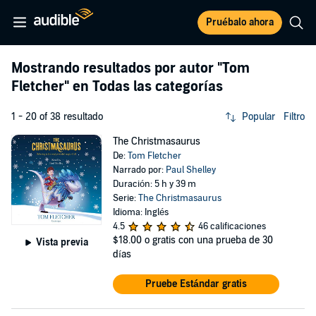
Pruébalo ahora
Mostrando resultados por autor
"Tom
Fletcher"
en Todas las categorías
1 - 20 of 38 resultado
Popular
Filtro
The Christmasaurus
De:
Tom Fletcher
Narrado por:
Paul Shelley
Duración: 5 h y 39 m
Serie:
The Christmasaurus
Idioma: Inglés
4.5
46 calificaciones
$18.00
o gratis con una prueba de 30
Vista previa
días
Pruebe Estándar gratis