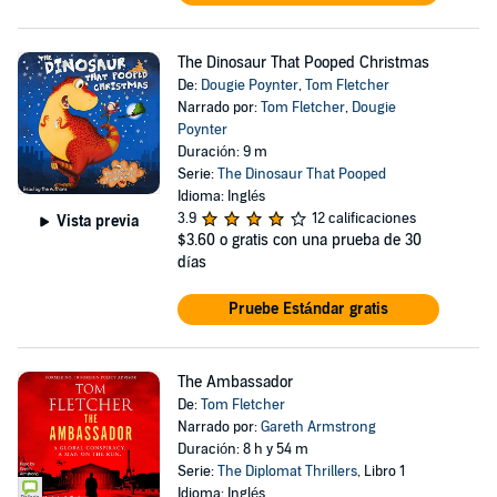
The Dinosaur That Pooped Christmas
De:
Dougie Poynter
,
Tom Fletcher
Narrado por:
Tom Fletcher
,
Dougie
Poynter
Duración: 9 m
Serie:
The Dinosaur That Pooped
Idioma: Inglés
3.9
12 calificaciones
Vista previa
$3.60
o gratis con una prueba de 30
días
Pruebe Estándar gratis
The Ambassador
De:
Tom Fletcher
Narrado por:
Gareth Armstrong
Duración: 8 h y 54 m
Serie:
The Diplomat Thrillers
, Libro 1
Idioma: Inglés