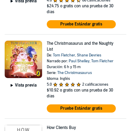
4.6
66 calificaciones
Vista previa
$24.75
o gratis con una prueba de 30
días
Pruebe Estándar gratis
The Christmasaurus and the Naughty
List
De:
Tom Fletcher
,
Shane Devries
Narrado por:
Paul Shelley
,
Tom Fletcher
Duración: 6 h y 15 m
Serie:
The Christmasaurus
Idioma: Inglés
5.0
2 calificaciones
Vista previa
$10.92
o gratis con una prueba de 30
días
Pruebe Estándar gratis
How Clients Buy