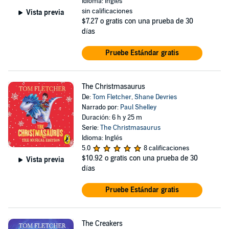
Idioma: Inglés
sin calificaciones
Vista previa
$7.27
o gratis con una prueba de 30
días
Pruebe Estándar gratis
The Christmasaurus
De:
Tom Fletcher
,
Shane Devries
Narrado por:
Paul Shelley
Duración: 6 h y 25 m
Serie:
The Christmasaurus
Idioma: Inglés
5.0
8 calificaciones
$10.92
o gratis con una prueba de 30
Vista previa
días
Pruebe Estándar gratis
The Creakers