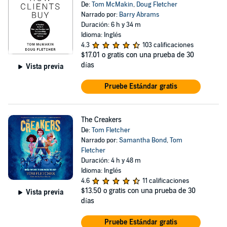
De:
Tom McMakin
,
Doug Fletcher
Narrado por:
Barry Abrams
Duración: 6 h y 34 m
Idioma: Inglés
4.3
103 calificaciones
$17.01
o gratis con una prueba de 30
días
Vista previa
Pruebe Estándar gratis
The Creakers
De:
Tom Fletcher
Narrado por:
Samantha Bond
,
Tom
Fletcher
Duración: 4 h y 48 m
Idioma: Inglés
4.6
11 calificaciones
$13.50
o gratis con una prueba de 30
Vista previa
días
Pruebe Estándar gratis