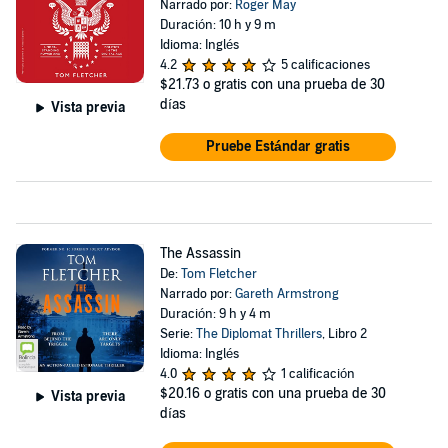
Narrado por:
Roger May
Duración: 10 h y 9 m
Idioma: Inglés
4.2
5 calificaciones
$21.73
o gratis con una prueba de 30
días
Vista previa
Pruebe Estándar gratis
The Assassin
De:
Tom Fletcher
Narrado por:
Gareth Armstrong
Duración: 9 h y 4 m
Serie:
The Diplomat Thrillers
, Libro 2
Idioma: Inglés
4.0
1 calificación
$20.16
o gratis con una prueba de 30
Vista previa
días