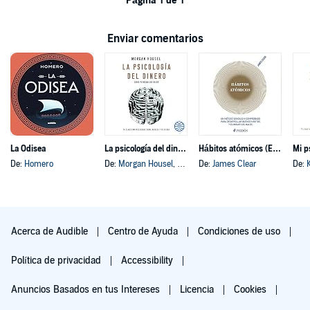
Página 1 de 1
Enviar comentarios
La Odisea
La psicología del dinero
Hábitos atómicos (Español neutro)
Mi p
De:
Homero
De:
Morgan Housel
, y otros
De:
James Clear
De:
Acerca de Audible
Centro de Ayuda
Condiciones de uso
Política de privacidad
Accessibility
Anuncios Basados en tus Intereses
Licencia
Cookies