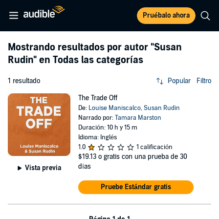
Pruébalo ahora
Mostrando resultados por autor
"Susan
Rudin"
en Todas las categorías
1 resultado
Popular
Filtro
The Trade Off
De:
Louise Maniscalco
,
Susan Rudin
Narrado por:
Tamara Marston
Duración: 10 h y 15 m
Idioma: Inglés
1.0
1 calificación
$19.13
o gratis con una prueba de 30
días
Vista previa
Pruebe Estándar gratis