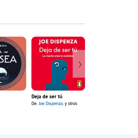
Deja de ser tú
Mi psicóloga me dijo
De:
Joe Dispenza
, y otros
De:
Katherine Hoyer
, y otros