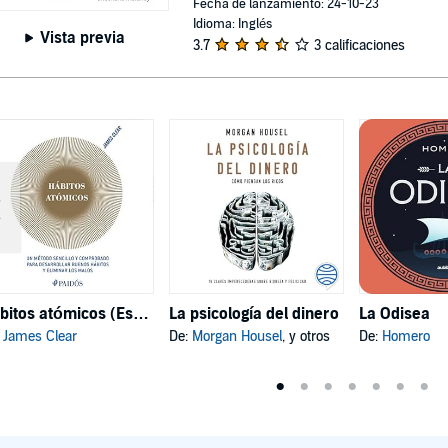
Fecha de lanzamiento: 24-10-23
Idioma: Inglés
Vista previa
3.7
3 calificaciones
Hábitos atómicos (Español neutro)
La psicología del dinero
La Odisea
:
James Clear
De:
Morgan Housel
, y otros
De:
Homero