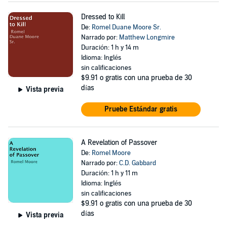
Dressed to Kill
De:
Romel Duane Moore Sr.
Narrado por:
Matthew Longmire
Duración: 1 h y 14 m
Idioma: Inglés
sin calificaciones
$9.91
o gratis con una prueba de 30
días
Vista previa
Pruebe Estándar gratis
A Revelation of Passover
De:
Romel Moore
Narrado por:
C.D. Gabbard
Duración: 1 h y 11 m
Idioma: Inglés
sin calificaciones
$9.91
o gratis con una prueba de 30
días
Vista previa