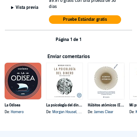
$9.91
o gratis con una prueba de 30
días
Vista previa
Pruebe Estándar gratis
Página 1 de 1
Enviar comentarios
La Odisea
La psicología del dinero
Hábitos atómicos (Español neutro)
Mi p
De:
Homero
De:
Morgan Housel
, y otros
De:
James Clear
De: