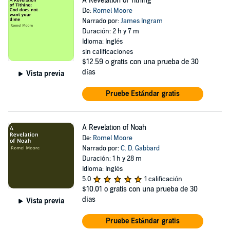
A Revelation of Tithing
De:
Romel Moore
Narrado por:
James Ingram
Duración: 2 h y 7 m
Idioma: Inglés
sin calificaciones
$12.59
o gratis con una prueba de 30
días
Vista previa
Pruebe Estándar gratis
A Revelation of Noah
De:
Romel Moore
Narrado por:
C. D. Gabbard
Duración: 1 h y 28 m
Idioma: Inglés
5.0
1 calificación
$10.01
o gratis con una prueba de 30
días
Vista previa
Pruebe Estándar gratis