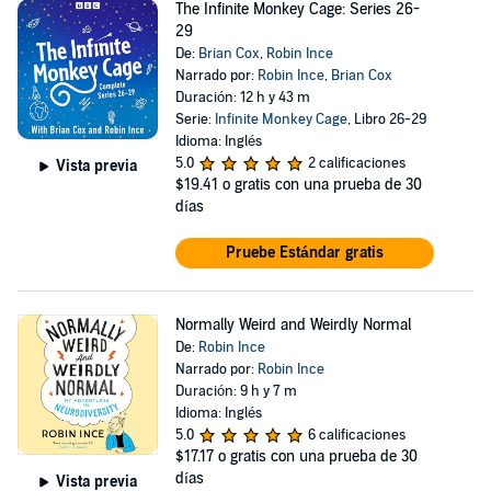
The Infinite Monkey Cage: Series 26-
29
De:
Brian Cox
,
Robin Ince
Narrado por:
Robin Ince
,
Brian Cox
Duración: 12 h y 43 m
Serie:
Infinite Monkey Cage
, Libro 26-29
Idioma: Inglés
5.0
2 calificaciones
Vista previa
$19.41
o gratis con una prueba de 30
días
Pruebe Estándar gratis
Normally Weird and Weirdly Normal
De:
Robin Ince
Narrado por:
Robin Ince
Duración: 9 h y 7 m
Idioma: Inglés
5.0
6 calificaciones
$17.17
o gratis con una prueba de 30
días
Vista previa