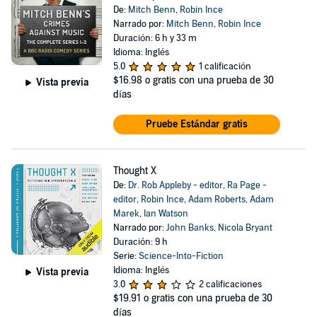
De:
Mitch Benn
,
Robin Ince
Narrado por:
Mitch Benn
,
Robin Ince
Duración: 6 h y 33 m
Idioma: Inglés
5.0
1 calificación
$16.98
o gratis con una prueba de 30
Vista previa
días
Pruebe Estándar gratis
Thought X
De:
Dr. Rob Appleby - editor
,
Ra Page -
editor
,
Robin Ince
,
Adam Roberts
,
Adam
Marek
,
Ian Watson
Narrado por:
John Banks
,
Nicola Bryant
Duración: 9 h
Serie:
Science-Into-Fiction
Idioma: Inglés
Vista previa
3.0
2 calificaciones
$19.91
o gratis con una prueba de 30
días