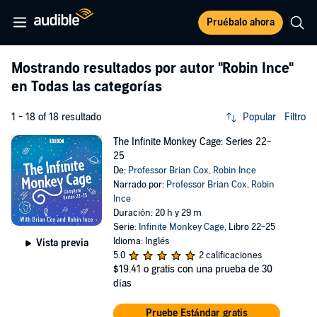
Pruébalo ahora
Mostrando resultados por autor
"Robin Ince"
en Todas las categorías
1 - 18 of 18 resultado
Popular
Filtro
The Infinite Monkey Cage: Series 22-
25
De:
Professor Brian Cox
,
Robin Ince
Narrado por:
Professor Brian Cox
,
Robin
Ince
Duración: 20 h y 29 m
Serie:
Infinite Monkey Cage
, Libro 22-25
Idioma: Inglés
Vista previa
5.0
2 calificaciones
$19.41
o gratis con una prueba de 30
días
Pruebe Estándar gratis