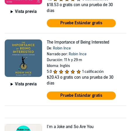
$18.53
o gratis con una prueba de 30
días
Vista previa
Pruebe Estándar gratis
The Importance of Being Interested
De:
Robin Ince
Narrado por:
Robin Ince
Duración: 11 h y 29 m
Idioma: Inglés
5.0
1 calificación
$20.43
o gratis con una prueba de 30
días
Vista previa
Pruebe Estándar gratis
I'm a Joke and So Are You