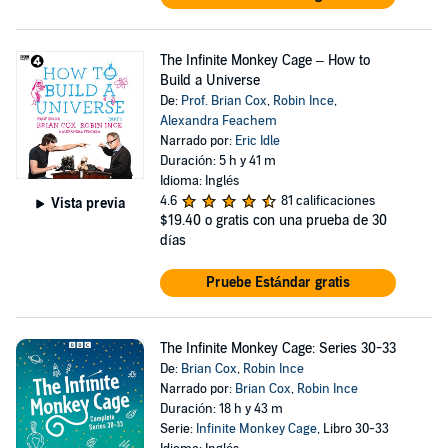
The Infinite Monkey Cage – How to
Build a Universe
De:
Prof. Brian Cox
,
Robin Ince
,
Alexandra Feachem
Narrado por:
Eric Idle
Duración: 5 h y 41 m
Idioma: Inglés
4.6
81 calificaciones
Vista previa
$19.40
o gratis con una prueba de 30
días
Pruebe Estándar gratis
The Infinite Monkey Cage: Series 30-33
De:
Brian Cox
,
Robin Ince
Narrado por:
Brian Cox
,
Robin Ince
Duración: 18 h y 43 m
Serie:
Infinite Monkey Cage
, Libro 30-33