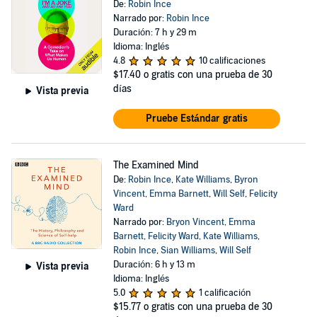
De:
Robin Ince
Narrado por:
Robin Ince
Duración: 7 h y 29 m
Idioma: Inglés
4.8
10 calificaciones
$17.40
o gratis con una prueba de 30
días
Vista previa
Pruebe Estándar gratis
The Examined Mind
De:
Robin Ince
,
Kate Williams
,
Byron
Vincent
,
Emma Barnett
,
Will Self
,
Felicity
Ward
Narrado por:
Bryon Vincent
,
Emma
Barnett
,
Felicity Ward
,
Kate Williams
,
Robin Ince
,
Sian Williams
,
Will Self
Duración: 6 h y 13 m
Vista previa
Idioma: Inglés
5.0
1 calificación
$15.77
o gratis con una prueba de 30