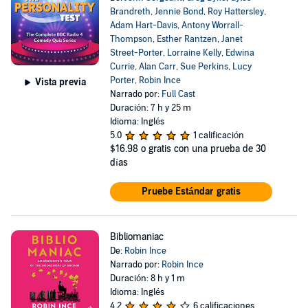
Brandreth
,
Jennie Bond
,
Roy Hattersley
,
Adam Hart-Davis
,
Antony Worrall-
Thompson
,
Esther Rantzen
,
Janet
Street-Porter
,
Lorraine Kelly
,
Edwina
Currie
,
Alan Carr
,
Sue Perkins
,
Lucy
Porter
,
Robin Ince
Vista previa
Narrado por:
Full Cast
Duración: 7 h y 25 m
Idioma: Inglés
5.0
1 calificación
$16.98
o gratis con una prueba de 30
días
Pruebe Estándar gratis
Bibliomaniac
De:
Robin Ince
Narrado por:
Robin Ince
Duración: 8 h y 1 m
Idioma: Inglés
4.2
6 calificaciones