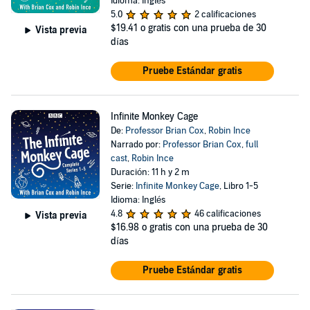
Idioma: Inglés
5.0
2 calificaciones
$19.41
o gratis con una prueba de 30
Vista previa
días
Pruebe Estándar gratis
Infinite Monkey Cage
De:
Professor Brian Cox
,
Robin Ince
Narrado por:
Professor Brian Cox
,
full
cast
,
Robin Ince
Duración: 11 h y 2 m
Serie:
Infinite Monkey Cage
, Libro 1-5
Idioma: Inglés
4.8
46 calificaciones
Vista previa
$16.98
o gratis con una prueba de 30
días
Pruebe Estándar gratis