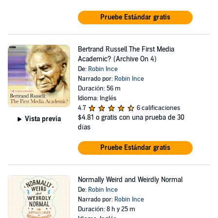
Pruebe Estándar gratis
Bertrand Russell The First Media
Academic? (Archive On 4)
De:
Robin Ince
Narrado por:
Robin Ince
Duración: 56 m
Idioma: Inglés
4.7
6 calificaciones
$4.81
o gratis con una prueba de 30
Vista previa
días
Pruebe Estándar gratis
Normally Weird and Weirdly Normal
De:
Robin Ince
Narrado por:
Robin Ince
Duración: 8 h y 25 m