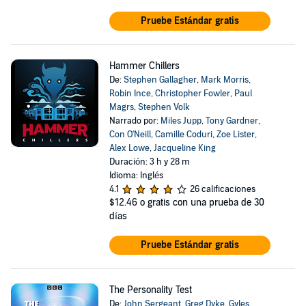
Pruebe Estándar gratis
Hammer Chillers
De:
Stephen Gallagher
,
Mark Morris
,
Robin Ince
,
Christopher Fowler
,
Paul
Magrs
,
Stephen Volk
Narrado por:
Miles Jupp
,
Tony Gardner
,
Con O'Neill
,
Camille Coduri
,
Zoe Lister
,
Alex Lowe
,
Jacqueline King
Duración: 3 h y 28 m
Idioma: Inglés
4.1
26 calificaciones
$12.46
o gratis con una prueba de 30
días
Pruebe Estándar gratis
The Personality Test
De:
John Sergeant
,
Greg Dyke
,
Gyles