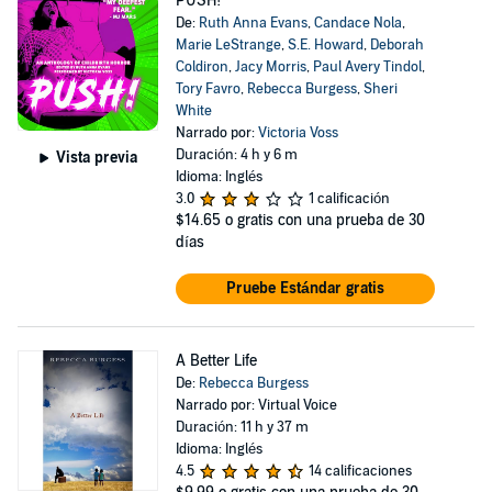
PUSH!
De:
Ruth Anna Evans
,
Candace Nola
,
Marie LeStrange
,
S.E. Howard
,
Deborah
Coldiron
,
Jacy Morris
,
Paul Avery Tindol
,
Tory Favro
,
Rebecca Burgess
,
Sheri
White
Narrado por:
Victoria Voss
Duración: 4 h y 6 m
Vista previa
Idioma: Inglés
3.0
1 calificación
$14.65
o gratis con una prueba de 30
días
Pruebe Estándar gratis
A Better Life
De:
Rebecca Burgess
Narrado por: Virtual Voice
Duración: 11 h y 37 m
Idioma: Inglés
4.5
14 calificaciones