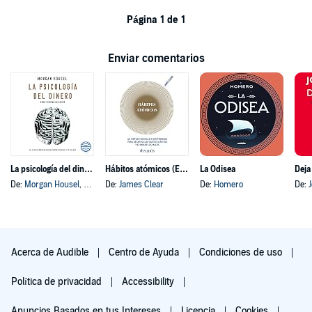
Página 1 de 1
Enviar comentarios
La psicología del dinero
Hábitos atómicos (Español neutro)
La Odisea
Deja
De:
Morgan Housel
, y otros
De:
James Clear
De:
Homero
De:
Acerca de Audible
Centro de Ayuda
Condiciones de uso
Política de privacidad
Accessibility
Anuncios Basados en tus Intereses
Licencia
Cookies