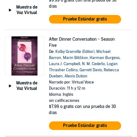
$9.99
o gratis con una prueba de 30
días
Muestra de
Voz Virtual
Pruebe Estándar gratis
After Dinner Conversation - Season
Five
De:
Kolby Granville (Editor)
,
Michael
Barron
,
Marin Biliškov
,
Harman Burgess
,
Laura J. Campbell
,
N. M. Cedeño
,
Logan
Thrasher Collins
,
Garrett Davis
,
Rebecca
Dueben
,
Alexis Dubon
Narrado por: Virtual Voice
Muestra de
Voz Virtual
Duración: 11 h y 12 m
Idioma: Inglés
sin calificaciones
$7.99
o gratis con una prueba de 30
días
Pruebe Estándar gratis