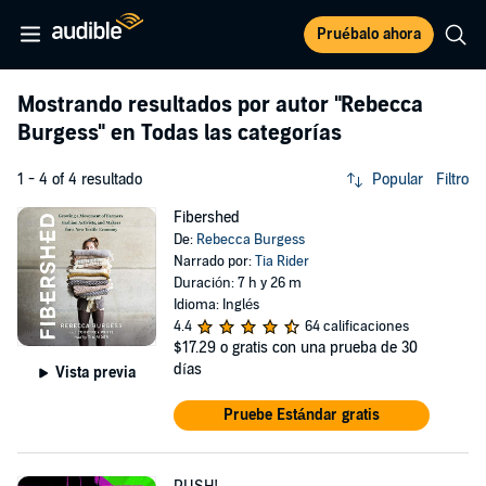
Pruébalo ahora
Mostrando resultados por autor
"Rebecca
Burgess"
en Todas las categorías
1 - 4 of 4 resultado
Popular
Filtro
Fibershed
De:
Rebecca Burgess
Narrado por:
Tia Rider
Duración: 7 h y 26 m
Idioma: Inglés
4.4
64 calificaciones
$17.29
o gratis con una prueba de 30
días
Vista previa
Pruebe Estándar gratis