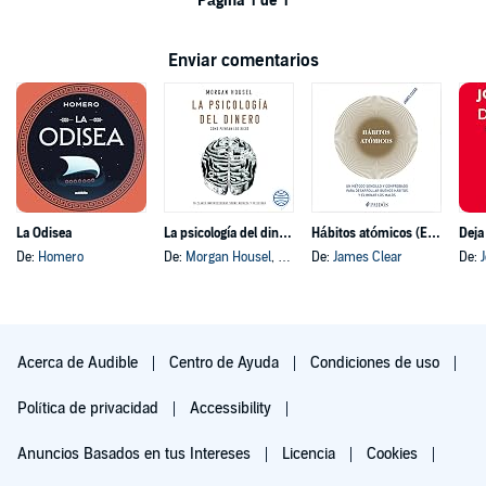
Página 1 de 1
Enviar comentarios
La Odisea
La psicología del dinero
Hábitos atómicos (Español neutro)
Deja
De:
Homero
De:
Morgan Housel
, y otros
De:
James Clear
De:
Acerca de Audible
Centro de Ayuda
Condiciones de uso
Política de privacidad
Accessibility
Anuncios Basados en tus Intereses
Licencia
Cookies