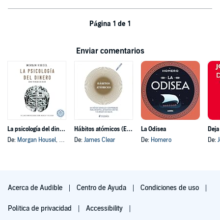
Página 1 de 1
Enviar comentarios
La psicología del dinero
Hábitos atómicos (Español neutro)
La Odisea
Deja
De:
Morgan Housel
, y otros
De:
James Clear
De:
Homero
De:
Acerca de Audible
Centro de Ayuda
Condiciones de uso
Política de privacidad
Accessibility