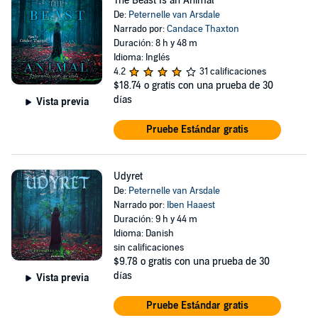
The Beast Is an Animal
De:
Peternelle van Arsdale
Narrado por:
Candace Thaxton
Duración: 8 h y 48 m
Idioma: Inglés
4.2
31 calificaciones
$18.74
o gratis con una prueba de 30
días
Vista previa
Pruebe Estándar gratis
Udyret
De:
Peternelle van Arsdale
Narrado por:
Iben Haaest
Duración: 9 h y 44 m
Idioma: Danish
sin calificaciones
$9.78
o gratis con una prueba de 30
días
Vista previa
Pruebe Estándar gratis