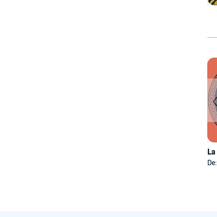
La
De