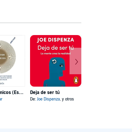
Hábitos atómicos (Español neutro)
Deja de ser tú
Mi psicóloga me dijo
ar
De:
Joe Dispenza
, y otros
De:
Katherine Hoyer
, y otros