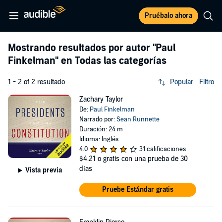
Pruébalo ahora
Mostrando resultados por autor
"Paul
Finkelman"
en Todas las categorías
1 - 2 of 2 resultado
Popular
Filtro
Zachary Taylor
De:
Paul Finkelman
Narrado por:
Sean Runnette
Duración: 24 m
Idioma: Inglés
4.0
31 calificaciones
$4.21
o gratis con una prueba de 30
días
Vista previa
Pruebe Estándar gratis