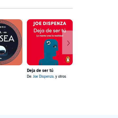
Deja de ser tú
Mi psicóloga me dijo
De:
Joe Dispenza
, y otros
De:
Katherine Hoyer
, y otros