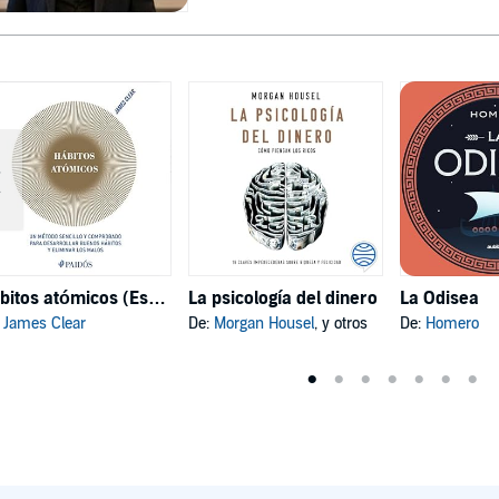
Hábitos atómicos (Español neutro)
La psicología del dinero
La Odisea
:
James Clear
De:
Morgan Housel
, y otros
De:
Homero