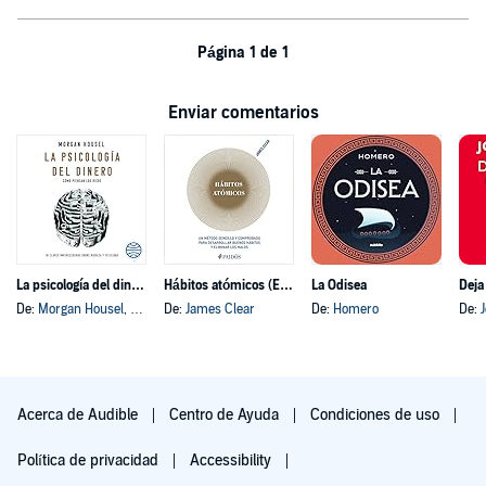
Página 1 de 1
Enviar comentarios
La psicología del dinero
Hábitos atómicos (Español neutro)
La Odisea
Deja
De:
Morgan Housel
, y otros
De:
James Clear
De:
Homero
De:
Acerca de Audible
Centro de Ayuda
Condiciones de uso
Política de privacidad
Accessibility