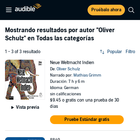
Pruébalo ahora
Mostrando resultados por autor
"Oliver
Schulz"
en Todas las categorías
1 - 3 of 3 resultado
Popular
Filtro
Neue Weltmacht Indien
De:
Oliver Schulz
Narrado por:
Mathias Grimm
Duración: 7 h y 6 m
Idioma: German
sin calificaciones
$9.45
o gratis con una prueba de 30
días
Vista previa
Pruebe Estándar gratis