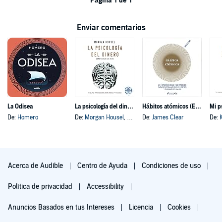
Página 1 de 1
Enviar comentarios
La Odisea
La psicología del dinero
Hábitos atómicos (Español neutro)
Mi p
De:
Homero
De:
Morgan Housel
, y otros
De:
James Clear
De:
Acerca de Audible
Centro de Ayuda
Condiciones de uso
Política de privacidad
Accessibility
Anuncios Basados en tus Intereses
Licencia
Cookies