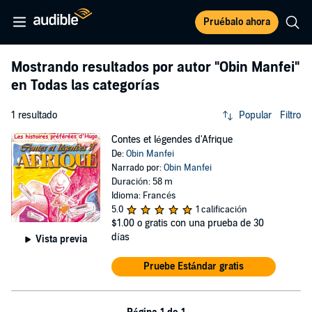
Pruébalo ahora
Mostrando resultados por autor
"Obin Manfei"
en Todas las categorías
1 resultado
Popular
Filtro
Contes et légendes d'Afrique
De:
Obin Manfei
Narrado por:
Obin Manfei
Duración: 58 m
Idioma: Francés
5.0
1 calificación
$1.00
o gratis con una prueba de 30
días
Vista previa
Pruebe Estándar gratis