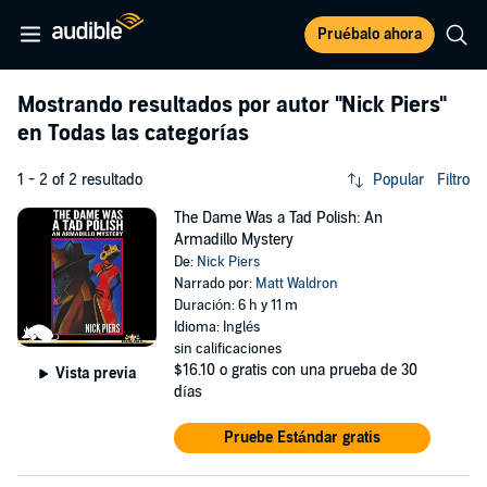
Pruébalo ahora
Mostrando resultados por autor
"Nick Piers"
en Todas las categorías
1 - 2 of 2 resultado
Popular
Filtro
The Dame Was a Tad Polish: An
Armadillo Mystery
De:
Nick Piers
Narrado por:
Matt Waldron
Duración: 6 h y 11 m
Idioma: Inglés
sin calificaciones
$16.10
o gratis con una prueba de 30
Vista previa
días
Pruebe Estándar gratis