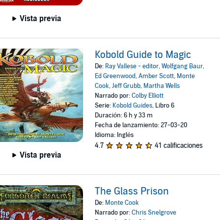
Vista previa
Kobold Guide to Magic
De:
Ray Vallese - editor
,
Wolfgang Baur
,
Ed Greenwood
,
Amber Scott
,
Monte
Cook
,
Jeff Grubb
,
Martha Wells
Narrado por:
Colby Elliott
Serie:
Kobold Guides
, Libro 6
Duración: 6 h y 33 m
Fecha de lanzamiento: 27-03-20
Idioma: Inglés
4.7
41 calificaciones
Vista previa
The Glass Prison
De:
Monte Cook
Narrado por:
Chris Snelgrove