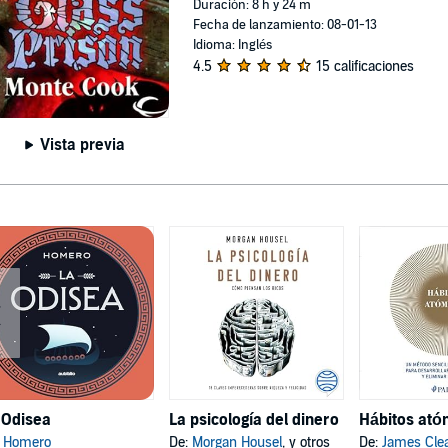
Duración: 8 h y 24 m
Fecha de lanzamiento: 08-01-13
Idioma: Inglés
4.5
15 calificaciones
Vista previa
 Odisea
La psicología del dinero
:
Homero
De:
Morgan Housel
, y otros
De:
James Cle