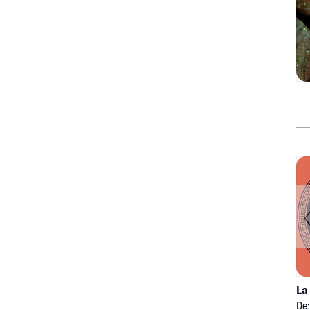
La
De