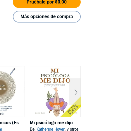
Pruébalo por $0.00
Más opciones de compra
Hábitos atómicos (Español neutro)
Mi psicóloga me dijo
Deja de ser tú
ar
De:
Katherine Hoyer
, y otros
De:
Joe Dispenza
, y otros