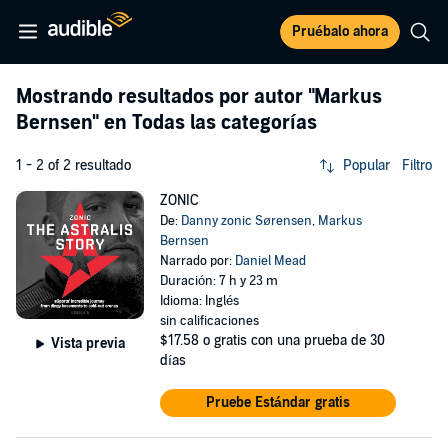
Pruébalo ahora
Mostrando resultados por autor
"Markus
Bernsen"
en Todas las categorías
1 - 2 of 2 resultado
Popular
Filtro
ZONIC
De:
Danny zonic Sørensen
,
Markus
Bernsen
Narrado por:
Daniel Mead
Duración: 7 h y 23 m
Idioma: Inglés
sin calificaciones
$17.58
o gratis con una prueba de 30
Vista previa
días
Pruebe Estándar gratis