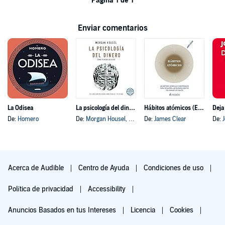
Página 1 de 1
Enviar comentarios
La Odisea
La psicología del dinero
Hábitos atómicos (Español neutro)
Deja
De:
Homero
De:
Morgan Housel
, y otros
De:
James Clear
De:
Acerca de Audible
Centro de Ayuda
Condiciones de uso
Política de privacidad
Accessibility
Anuncios Basados en tus Intereses
Licencia
Cookies