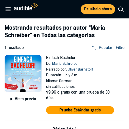
Pruébalo ahora
Mostrando resultados por autor
"Maria
Schreiber"
en Todas las categorías
1 resultado
Popular
Filtro
Einfach Bachelor!
De:
Maria Schreiber
Narrado por:
Oliver Barnstorf
Duración: 1 h y 2 m
Idioma: German
sin calificaciones
$9.96
o gratis con una prueba de 30
días
Vista previa
Pruebe Estándar gratis