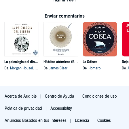
Página 1 de 1
Enviar comentarios
La psicología del dinero
Hábitos atómicos (Español neutro)
La Odisea
Deja
De:
Morgan Housel
, y otros
De:
James Clear
De:
Homero
De:
Acerca de Audible
Centro de Ayuda
Condiciones de uso
Política de privacidad
Accessibility
Anuncios Basados en tus Intereses
Licencia
Cookies