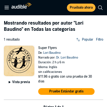
Pruébalo ahora
Mostrando resultados por autor
"Lori
Baudino"
en Todas las categorías
1 resultado
Popular
Filtro
Super Flyers
De:
Lori Baudino
Narrado por:
Dr. Lori Baudino
Duración: 2 h y 6 m
Idioma: Inglés
sin calificaciones
$11.96
o gratis con una prueba de 30
días
Vista previa
Pruebe Estándar gratis