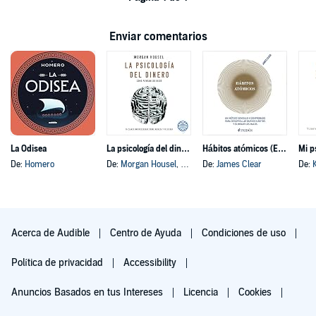
Enviar comentarios
La Odisea
La psicología del dinero
Hábitos atómicos (Español neutro)
Mi p
De:
Homero
De:
Morgan Housel
, y otros
De:
James Clear
De:
Acerca de Audible
Centro de Ayuda
Condiciones de uso
Política de privacidad
Accessibility
Anuncios Basados en tus Intereses
Licencia
Cookies