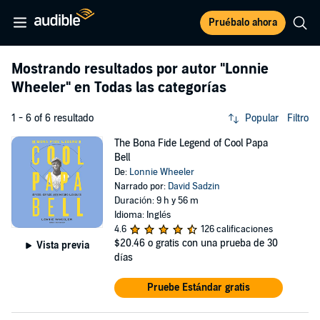
Pruébalo ahora
Mostrando resultados por autor
"Lonnie
Wheeler"
en Todas las categorías
1 - 6 of 6 resultado
Popular
Filtro
The Bona Fide Legend of Cool Papa
Bell
De:
Lonnie Wheeler
Narrado por:
David Sadzin
Duración: 9 h y 56 m
Idioma: Inglés
4.6
126 calificaciones
$20.46
o gratis con una prueba de 30
Vista previa
días
Pruebe Estándar gratis