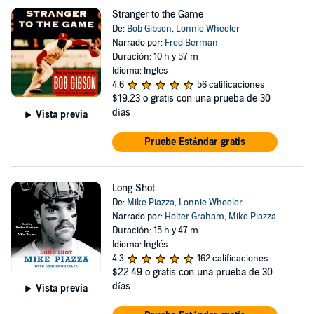
Stranger to the Game
De:
Bob Gibson
,
Lonnie Wheeler
Narrado por:
Fred Berman
Duración: 10 h y 57 m
Idioma: Inglés
4.6
56 calificaciones
$19.23
o gratis con una prueba de 30
días
Vista previa
Pruebe Estándar gratis
Long Shot
De:
Mike Piazza
,
Lonnie Wheeler
Narrado por:
Holter Graham
,
Mike Piazza
Duración: 15 h y 47 m
Idioma: Inglés
4.3
162 calificaciones
$22.49
o gratis con una prueba de 30
días
Vista previa