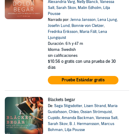
Alexandria Varg
,
Nelly Blanck
,
Vanessa
Salt
,
Sarah Skov
,
Malin Edholm
,
Lilja
Pousse
Narrado por:
Jenna Jansson
,
Lena Ljung
,
Josefin Lund
,
Bonnie von Cletzer
,
Fredrika Eriksson
,
Maria Fält
,
Lena
Ljungquist
Duración: 6 h y 47 m
Idioma: Swedish
sin calificaciones
$10.56
o gratis con una prueba de 30
días
Pruebe Estándar gratis
Bläckets begär
De:
Saga Stigsdotter
,
Lisen Strand
,
Maria
Gustafsson
,
Chleo
,
Ossian Strömquist
,
Cupido
,
Amanda Backman
,
Vanessa Salt
,
Sarah Skov
,
B. J. Hermansson
,
Marcus
Bohman
,
Lilja Pousse