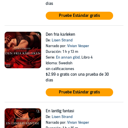
días
Pruebe Estándar gratis
Den fria kärleken
De:
Lisen Strand
Narrado por:
Vivian Vesper
Duración: 1 h y 13 m
Serie:
En annan glöd
, Libro 4
Idioma: Swedish
sin calificaciones
$2.99
o gratis con una prueba de 30
días
Pruebe Estándar gratis
En lantlig fantasi
De:
Lisen Strand
Narrado por:
Vivian Vesper