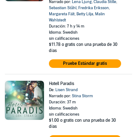
Narrado por:
Lena Ljung
,
Claudia Stille
,
Sebastian Ståhl
,
Fredrika Eriksson
,
Margareta Fält
,
Betty Lilja
,
Malin
Wahlstedt
Duración: 7 h y 14 m
Idioma: Swedish
sin calificaciones
$11.78
o gratis con una prueba de 30
días
Pruebe Estándar gratis
Hotell Paradis
De:
Lisen Strand
Narrado por:
Stina Storm
Duración: 37 m
Idioma: Swedish
sin calificaciones
$1.00
o gratis con una prueba de 30
días