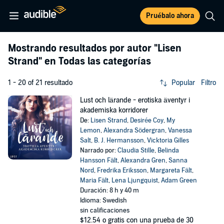
Pruébalo ahora
Mostrando resultados por autor
"Lisen
Strand"
en Todas las categorías
1 - 20 of 21 resultado
Popular
Filtro
Lust och lärande - erotiska äventyr i
akademiska korridorer
De:
Lisen Strand
,
Desirée Coy
,
My
Lemon
,
Alexandra Södergran
,
Vanessa
Salt
,
B. J. Hermansson
,
Vicktoria Gilles
Narrado por:
Claudia Stille
,
Belinda
Hansson Fält
,
Alexandra Gren
,
Sanna
Nord
,
Fredrika Eriksson
,
Margareta Fält
,
Maria Fält
,
Lena Ljungquist
,
Adam Green
Duración: 8 h y 40 m
Idioma: Swedish
sin calificaciones
$12.54
o gratis con una prueba de 30