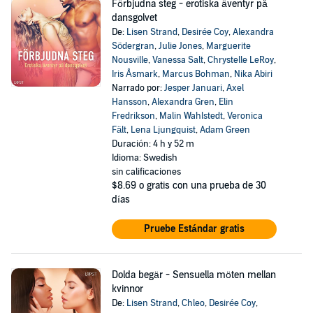
Förbjudna steg - erotiska äventyr på
dansgolvet
De:
Lisen Strand
,
Desirée Coy
,
Alexandra
Södergran
,
Julie Jones
,
Marguerite
Nousville
,
Vanessa Salt
,
Chrystelle LeRoy
,
Iris Åsmark
,
Marcus Bohman
,
Nika Abiri
Narrado por:
Jesper Januari
,
Axel
Hansson
,
Alexandra Gren
,
Elin
Fredrikson
,
Malin Wahlstedt
,
Veronica
Fält
,
Lena Ljungquist
,
Adam Green
Duración: 4 h y 52 m
Idioma: Swedish
sin calificaciones
$8.69
o gratis con una prueba de 30
días
Pruebe Estándar gratis
Dolda begär - Sensuella möten mellan
kvinnor
De:
Lisen Strand
,
Chleo
,
Desirée Coy
,