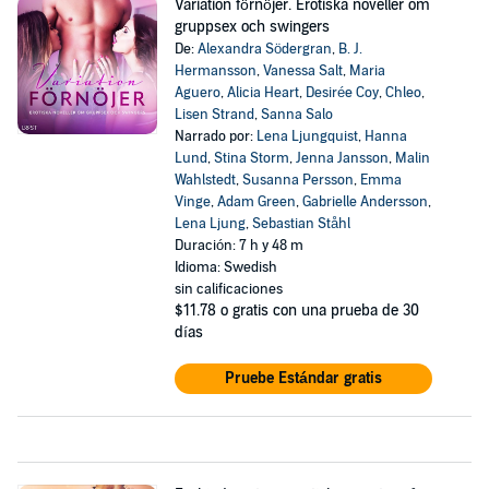
Variation förnöjer. Erotiska noveller om
gruppsex och swingers
De:
Alexandra Södergran
,
B. J.
Hermansson
,
Vanessa Salt
,
Maria
Aguero
,
Alicia Heart
,
Desirée Coy
,
Chleo
,
Lisen Strand
,
Sanna Salo
Narrado por:
Lena Ljungquist
,
Hanna
Lund
,
Stina Storm
,
Jenna Jansson
,
Malin
Wahlstedt
,
Susanna Persson
,
Emma
Vinge
,
Adam Green
,
Gabrielle Andersson
,
Lena Ljung
,
Sebastian Ståhl
Duración: 7 h y 48 m
Idioma: Swedish
sin calificaciones
$11.78
o gratis con una prueba de 30
días
Pruebe Estándar gratis