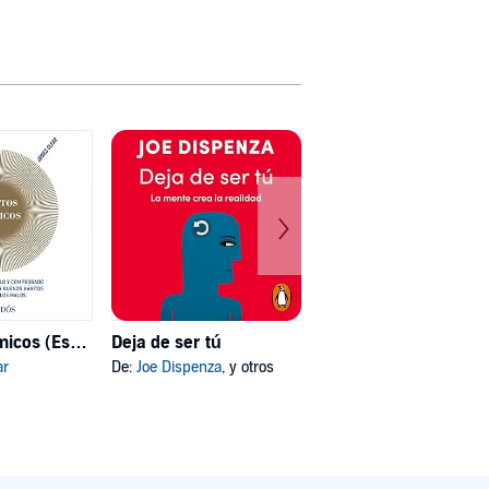
Hábitos atómicos (Español neutro)
Deja de ser tú
Mi psicóloga me dijo
ar
De:
Joe Dispenza
, y otros
De:
Katherine Hoyer
, y otros