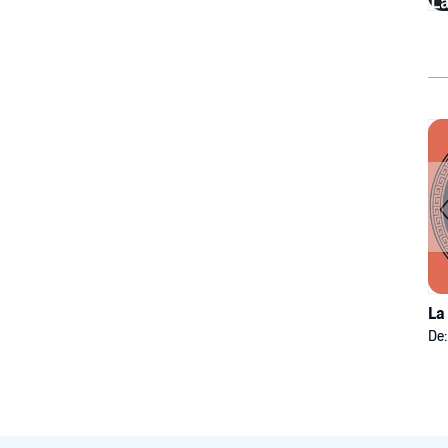
La
De