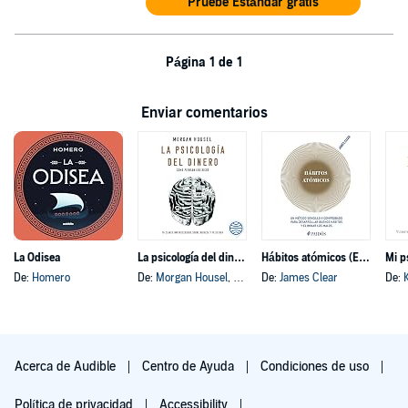
Pruebe Estándar gratis
Página 1 de 1
Enviar comentarios
La Odisea
La psicología del dinero
Hábitos atómicos (Español neutro)
Mi p
De:
Homero
De:
Morgan Housel
, y otros
De:
James Clear
De:
Acerca de Audible
Centro de Ayuda
Condiciones de uso
Política de privacidad
Accessibility