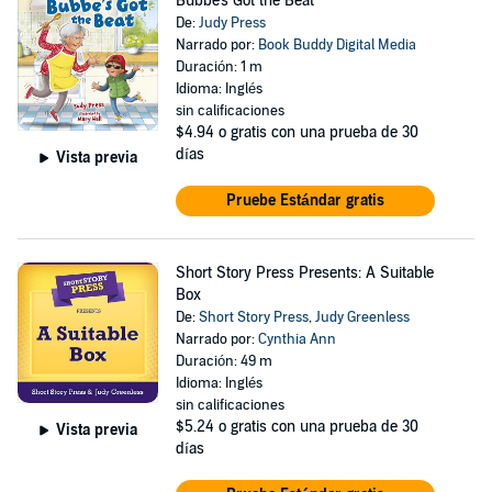
Bubbe's Got the Beat
De:
Judy Press
Narrado por:
Book Buddy Digital Media
Duración: 1 m
Idioma: Inglés
sin calificaciones
$4.94
o gratis con una prueba de 30
días
Vista previa
Pruebe Estándar gratis
Short Story Press Presents: A Suitable
Box
De:
Short Story Press
,
Judy Greenless
Narrado por:
Cynthia Ann
Duración: 49 m
Idioma: Inglés
sin calificaciones
$5.24
o gratis con una prueba de 30
Vista previa
días