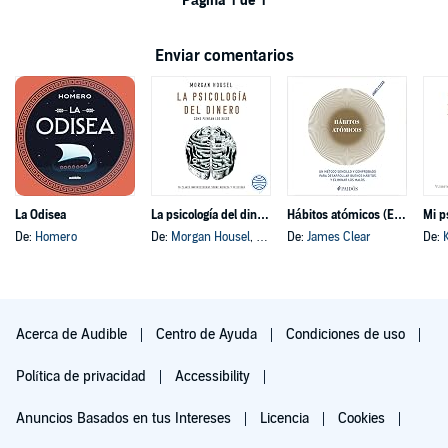
Página 1 de 1
Enviar comentarios
La Odisea
La psicología del dinero
Hábitos atómicos (Español neutro)
Mi p
De:
Homero
De:
Morgan Housel
, y otros
De:
James Clear
De:
Acerca de Audible
Centro de Ayuda
Condiciones de uso
Política de privacidad
Accessibility
Anuncios Basados en tus Intereses
Licencia
Cookies