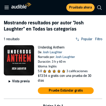
Pruébalo ahora
Mostrando resultados por autor
"Josh
Laughter"
en Todas las categorías
1 resultado
Popular
Filtro
Underdog Anthem
De:
Josh Laughter
Narrado por:
Josh Laughter
Duración: 3 h y 40 m
Idioma: Inglés
5.0
3 calificaciones
$13.54
o gratis con una prueba de 30
días
Vista previa
Pruebe Estándar gratis