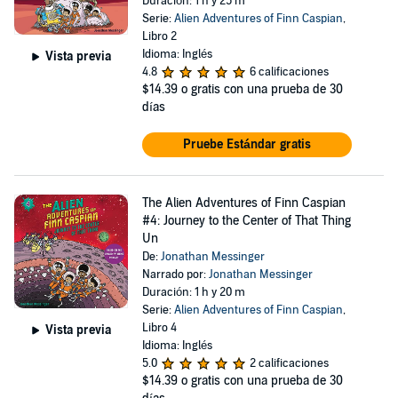
Duración: 1 h y 25 m
Serie:
Alien Adventures of Finn Caspian
,
Libro 2
Idioma: Inglés
Vista previa
4.8
6 calificaciones
$14.39
o gratis con una prueba de 30
días
Pruebe Estándar gratis
The Alien Adventures of Finn Caspian
#4: Journey to the Center of That Thing
Un
De:
Jonathan Messinger
Narrado por:
Jonathan Messinger
Duración: 1 h y 20 m
Serie:
Alien Adventures of Finn Caspian
,
Libro 4
Vista previa
Idioma: Inglés
5.0
2 calificaciones
$14.39
o gratis con una prueba de 30