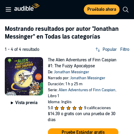
Pruébalo ahora
Mostrando resultados por autor
"Jonathan
Messinger"
en Todas las categorías
1 - 4 of 4 resultado
Popular
Filtro
The Alien Adventures of Finn Caspian
#1: The Fuzzy Apocalypse
De:
Jonathan Messinger
Narrado por:
Jonathan Messinger
Duración: 1 h y 25 m
Serie:
Alien Adventures of Finn Caspian
,
Libro 1
Idioma: Inglés
Vista previa
5.0
9 calificaciones
$14.39
o gratis con una prueba de 30
días
Pruebe Estándar gratis