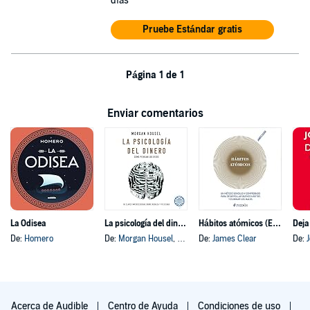
días
Pruebe Estándar gratis
Página 1 de 1
Enviar comentarios
La Odisea
La psicología del dinero
Hábitos atómicos (Español neutro)
Deja
De:
Homero
De:
Morgan Housel
, y otros
De:
James Clear
De:
Acerca de Audible
Centro de Ayuda
Condiciones de uso