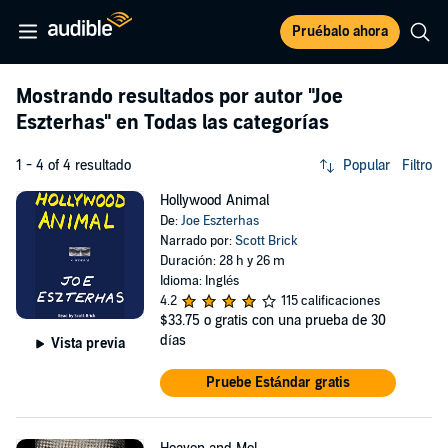
Pruébalo ahora
Mostrando resultados por autor
"Joe
Eszterhas"
en Todas las categorías
1 - 4 of 4 resultado
Popular
Filtro
Hollywood Animal
De:
Joe Eszterhas
Narrado por:
Scott Brick
Duración: 28 h y 26 m
Idioma: Inglés
4.2
115 calificaciones
$33.75
o gratis con una prueba de 30
días
Vista previa
Pruebe Estándar gratis