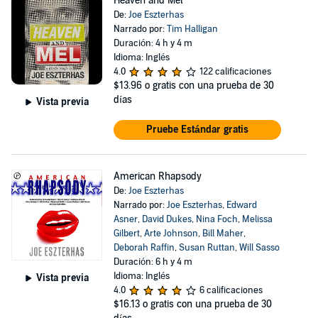
Heaven and Mel
De:
Joe Eszterhas
Narrado por:
Tim Halligan
Duración: 4 h y 4 m
Idioma: Inglés
4.0
122 calificaciones
$13.96
o gratis con una prueba de 30
días
Vista previa
Pruebe Estándar gratis
American Rhapsody
De:
Joe Eszterhas
Narrado por:
Joe Eszterhas
,
Edward
Asner
,
David Dukes
,
Nina Foch
,
Melissa
Gilbert
,
Arte Johnson
,
Bill Maher
,
Deborah Raffin
,
Susan Ruttan
,
Will Sasso
Duración: 6 h y 4 m
Idioma: Inglés
Vista previa
4.0
6 calificaciones
$16.13
o gratis con una prueba de 30